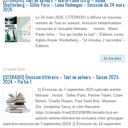
[CITERADIO] Tout en auteurs – Marie-Paule Istria – Anouk
Shutterberg – Gilles Paris – Laïna Hadengue – Émission du 24 mars
2026
Le 24 mars 2026, CITERADIO a diffusé un nouveau
numéro de Tout en auteurs, émission hebdomadaire
consacrée à l’actualité littéraire. Invités : Marie-
Paule Istria – “Sur qui tombe la nuit” – Éditions Livres
Agités Anouk Shutterberg – “14 minutes 2 secondes”–
Éditions
En lire plus
12 juillet 2024
[CITERADIO] Émission littéraire – Tout en auteurs – Saison 2023-
2024 – Partie 1
1) Émission du 7 septembre 2023 spéciale rentrée
littéraire : Invités : Gilles Paris, Perrine Tripier, Claire
Berest, Charlie Roquin, Paul Saint Bris, Maureen
Dor, Joséphine Tassy et Lilia Hassaine
https://citeradio.fr/wd/2023/09/08/citeradio-tout-en-
auteurs-rentree-litteraire-les-ecrivains-chez-gonzague-
saint-bris-emission-du-7-septembre-2023/ 2) Émission du 14 septembre