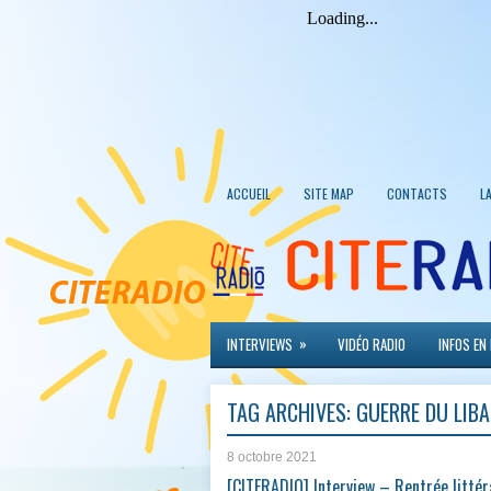
ACCUEIL
SITE MAP
CONTACTS
L
»
INTERVIEWS
VIDÉO RADIO
INFOS EN
TAG ARCHIVES:
GUERRE DU LIB
8 octobre 2021
[CITERADIO] Interview – Rentrée littér