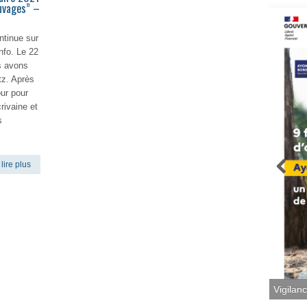
auvages” –
ontinue sur
info. Le 22
s avons
tz. Après
ur pour
rivaine et
s
lire plus
Vigilan