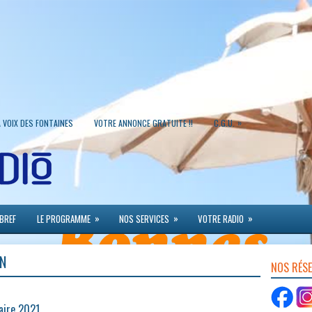
»
A VOIX DES FONTAINES
VOTRE ANNONCE GRATUITE !!
C.G.U.
»
»
»
 BREF
LE PROGRAMME
NOS SERVICES
VOTRE RADIO
AN
NOS RÉS
aire 2021