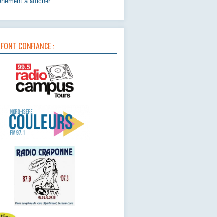
nement à afficher.
 FONT CONFIANCE :