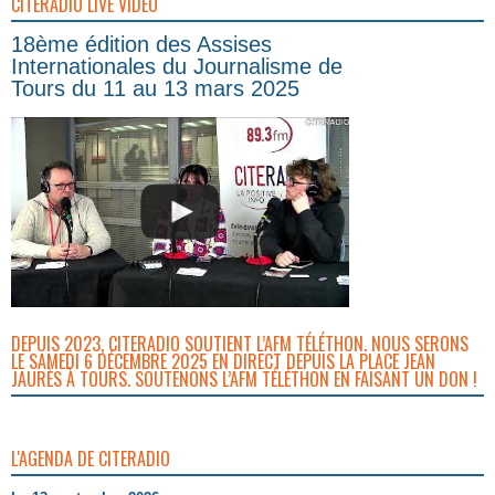
CITERADIO LIVE VIDEO
18ème édition des Assises
Internationales du Journalisme de
Tours du 11 au 13 mars 2025
DEPUIS 2023, CITERADIO SOUTIENT L’AFM TÉLÉTHON. NOUS SERONS
LE SAMEDI 6 DÉCEMBRE 2025 EN DIRECT DEPUIS LA PLACE JEAN
JAURÈS À TOURS. SOUTENONS L’AFM TÉLÉTHON EN FAISANT UN DON !
L'AGENDA DE CITERADIO