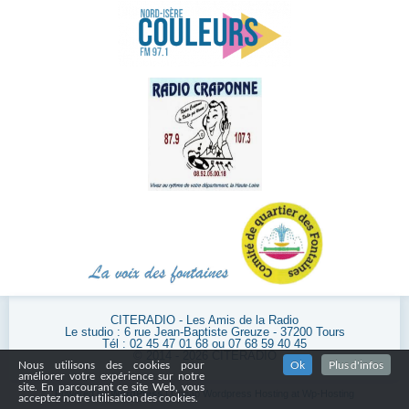
CITERADIO - Les Amis de la Radio
Le studio : 6 rue Jean-Baptiste Greuze - 37200 Tours
Tél : 02 45 47 01 68 ou 07 68 59 40 45
© 2014 - 2026 CITERADIO
Nous utilisons des cookies pour
Ok
Plus d'infos
améliorer votre expérience sur notre
site. En parcourant ce site Web, vous
Powered by
WordPress
| Cheap Wordpress Hosting at
Wp-Hosting
acceptez notre utilisation des cookies.