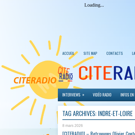
ACCUEIL
SITE MAP
CONTACTS
L
»
INTERVIEWS
VIDÉO RADIO
INFOS EN
TAG ARCHIVES:
INDRE-ET-LOIRE
8 mars 2026
[CITERADIO] – Retrouvons Olivier Cont