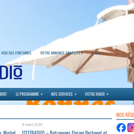
»
A VOIX DES FONTAINES
VOTRE ANNONCE GRATUITE !!
C.G.U.
»
»
»
 BREF
LE PROGRAMME
NOS SERVICES
VOTRE RADIO
NOS RÉS
8 mars 2026
e, Michel
[CITERADIO] – Retrouvons Florine Berhouet et