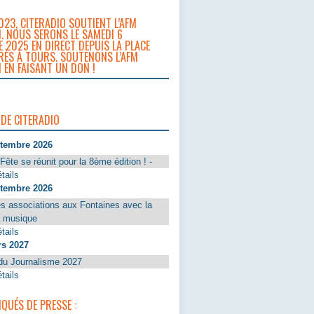
023, CITERADIO SOUTIENT L’AFM
. NOUS SERONS LE SAMEDI 6
 2025 EN DIRECT DEPUIS LA PLACE
RÈS À TOURS. SOUTENONS L’AFM
 EN FAISANT UN DON !
 DE CITERADIO
ptembre 2026
Fête se réunit pour la 8ème édition ! -
tails
ptembre 2026
s associations aux Fontaines avec la
a musique
tails
rs 2027
du Journalisme 2027
tails
UÉS DE PRESSE :