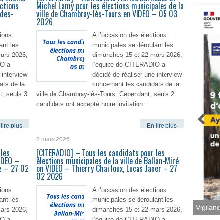
ctions
Michel Lamy pour les élections municipales de la
-des-
ville de Chambray-lès-Tours en VIDEO – 05 03
2026
tions
A l’occasion des élections
ant les
municipales se déroulant les
ars 2026,
dimanches 15 et 22 mars 2026,
IO a
l’équipe de CITERADIO a
 interview
décidé de réaliser une interview
ats de la
concernant les candidats de la
t, seuls 3
ville de Chambray-lès-Tours. Cependant, seuls 2
candidats ont accepté notre invitation :
lire plus
En lire plus
8 mars 2026
 les
[CITERADIO] – Tous les candidats pour les
VIDEO –
élections municipales de la ville de Ballan-Miré
z – 27 02
en VIDEO – Thierry Chailloux, Lucas Janer – 27
02 2026
tions
A l’occasion des élections
ant les
municipales se déroulant les
ars 2026,
dimanches 15 et 22 mars 2026,
Vigilan
IO a
l’équipe de CITERADIO a