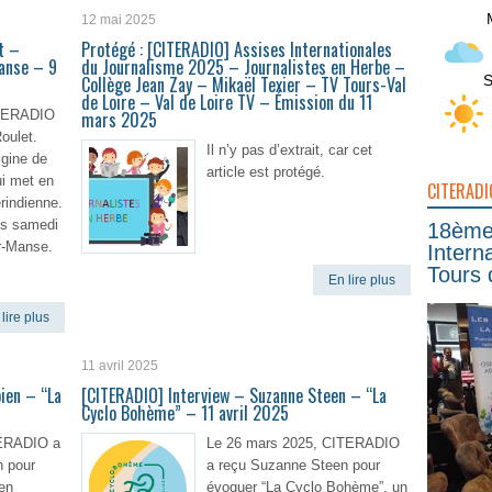
12 mai 2025
t –
Protégé : [CITERADIO] Assises Internationales
anse – 9
du Journalisme 2025 – Journalistes en Herbe –
S
Collège Jean Zay – Mikaël Texier – TV Tours-Val
de Loire – Val de Loire TV – Émission du 11
CITERADIO
mars 2025
oulet.
Il n’y pas d’extrait, car cet
igine de
article est protégé.
ui met en
CITERADI
rindienne.
les samedi
18ème 
r-Manse.
Intern
Tours 
En lire plus
lire plus
11 avril 2025
ien – “La
[CITERADIO] Interview – Suzanne Steen – “La
Cyclo Bohème” – 11 avril 2025
TERADIO a
Le 26 mars 2025, CITERADIO
n pour
a reçu Suzanne Steen pour
ien
évoquer “La Cyclo Bohème”, un