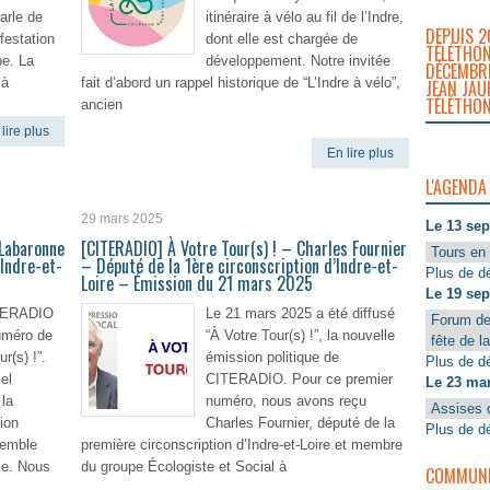
arle de
itinéraire à vélo au fil de l’Indre,
DEPUIS 2
ifestation
dont elle est chargée de
TÉLÉTHON
pe. La
développement. Notre invitée
DÉCEMBRE
 à
fait d’abord un rappel historique de “L’Indre à vélo”,
JEAN JAU
TÉLÉTHON
ancien
lire plus
En lire plus
L'AGENDA
29 mars 2025
Le 13 se
 Labaronne
[CITERADIO] À Votre Tour(s) ! – Charles Fournier
Tours en 
Indre-et-
– Député de la 1ère circonscription d’Indre-et-
Plus de dé
Loire – Émission du 21 mars 2025
Le 19 se
ITERADIO
Le 21 mars 2025 a été diffusé
Forum de
uméro de
“À Votre Tour(s) !”, la nouvelle
fête de l
r(s) !”.
émission politique de
Plus de dé
el
CITERADIO. Pour ce premier
Le 23 ma
la
numéro, nous avons reçu
Assises 
ion
Charles Fournier, député de la
Plus de dé
semble
première circonscription d’Indre-et-Loire et membre
le. Nous
du groupe Écologiste et Social à
COMMUNIQ