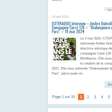
En 
19 mai 2024
[CITERADIO] Interview – Ambre Dubrul
Compagnie Carré 128 – “Shakespeare d
Parc” – 19 mai 2024
Le 3 mai 2024, CITE
interviewé Ambre Dubr
directrice artistique de
compagnie Carré 128
Montbazon. Elle nous
la création de la com
2021. Elle nous présente “Shakespeare d
Parc”, pièce jouée en
En 
Page 1 sur 10
1
2
3
4
5