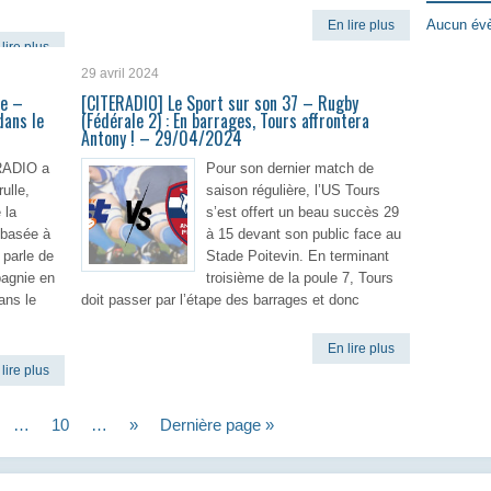
Aucun évè
En lire plus
lire plus
29 avril 2024
le –
[CITERADIO] Le Sport sur son 37 – Rugby
ans le
(Fédérale 2) : En barrages, Tours affrontera
Antony ! – 29/04/2024
RADIO a
Pour son dernier match de
ulle,
saison régulière, l’US Tours
 la
s’est offert un beau succès 29
 basée à
à 15 devant son public face au
 parle de
Stade Poitevin. En terminant
pagnie en
troisième de la poule 7, Tours
ans le
doit passer par l’étape des barrages et donc
En lire plus
lire plus
…
10
…
»
Dernière page »