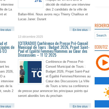
 interview
décidé de réaliser une interview
lle de La
des 2 candidats de la ville de
nt et
Ballan-Miré. Nous avons reçu Thierry Chailloux et
Lucas Janer. Durant
RECHERC
lire plus
En lire plus
13 décembre 2025
ud et
[CITERADIO] Conférence de Presse Pré-Conseil
ECOUTEZ 
cipales de
Municipal de Tours : Budget 2026, Projet Saint-
05 03
Paul et Égalité Femmes/Hommes au Cœur des
Discussions – 11 12 2025
tions
Conférence de Presse Pré-
ant les
Conseil Municipal de Tours :
ars 2026,
Budget 2026, Projet Saint-Paul
IO a
et Égalité Femmes/Hommes au
 interview
Cœur des Discussions La Ville
ats de la
de Tours a tenu sa conférence
t, seuls 2
de presse pour annoncer les principaux points qui
seront abordés lors du prochain
lire plus
En lire plus