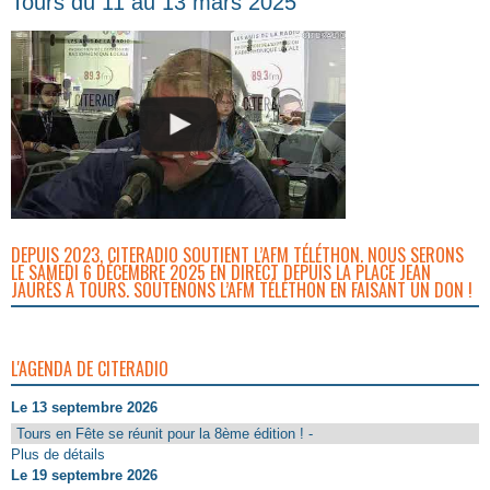
Tours du 11 au 13 mars 2025
DEPUIS 2023, CITERADIO SOUTIENT L’AFM TÉLÉTHON. NOUS SERONS
LE SAMEDI 6 DÉCEMBRE 2025 EN DIRECT DEPUIS LA PLACE JEAN
JAURÈS À TOURS. SOUTENONS L’AFM TÉLÉTHON EN FAISANT UN DON !
L'AGENDA DE CITERADIO
Le 13 septembre 2026
Tours en Fête se réunit pour la 8ème édition ! -
Plus de détails
Le 19 septembre 2026