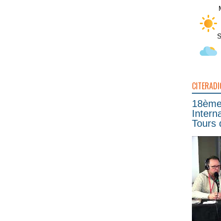
S
CITERADI
18ème 
Intern
Tours 