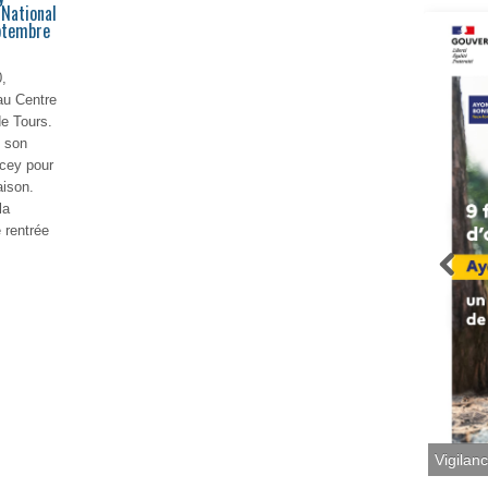
National
ptembre
,
 au Centre
e Tours.
 son
ncey pour
aison.
la
 rentrée
lire plus
Vigilan