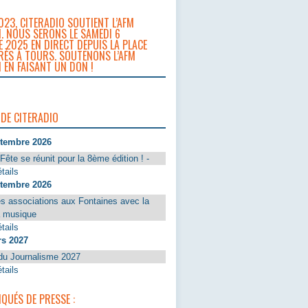
023, CITERADIO SOUTIENT L’AFM
. NOUS SERONS LE SAMEDI 6
 2025 EN DIRECT DEPUIS LA PLACE
RÈS À TOURS. SOUTENONS L’AFM
 EN FAISANT UN DON !
 DE CITERADIO
ptembre 2026
Fête se réunit pour la 8ème édition ! -
tails
ptembre 2026
s associations aux Fontaines avec la
a musique
tails
rs 2027
du Journalisme 2027
tails
UÉS DE PRESSE :