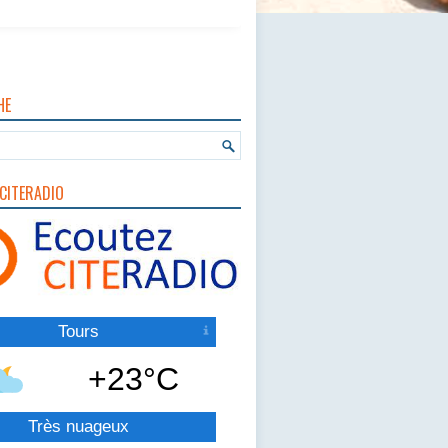
HE
CITERADIO
Tours
+23°C
Très nuageux