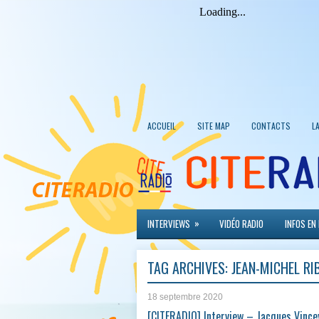
ACCUEIL
SITE MAP
CONTACTS
L
»
INTERVIEWS
VIDÉO RADIO
INFOS EN
TAG ARCHIVES:
JEAN-MICHEL RI
18 septembre 2020
[CITERADIO] Interview – Jacques Vince