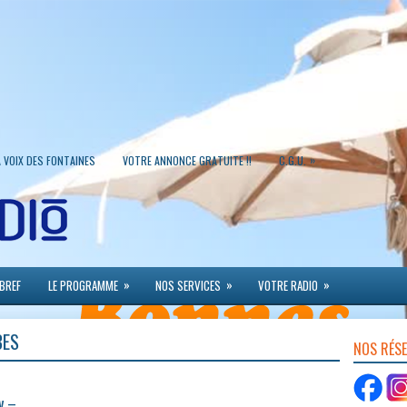
»
A VOIX DES FONTAINES
VOTRE ANNONCE GRATUITE !!
C.G.U.
»
»
»
 BREF
LE PROGRAMME
NOS SERVICES
VOTRE RADIO
BES
NOS RÉS
y –