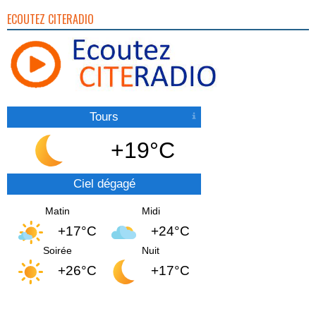
ECOUTEZ CITERADIO
Tours
+19°C
Ciel dégagé
Matin
Midi
+17°C
+24°C
Soirée
Nuit
+26°C
+17°C