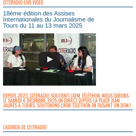
CITERADIO LIVE VIDEO
18ème édition des Assises
Internationales du Journalisme de
Tours du 11 au 13 mars 2025
DEPUIS 2023, CITERADIO SOUTIENT L’AFM TÉLÉTHON. NOUS SERONS
LE SAMEDI 6 DÉCEMBRE 2025 EN DIRECT DEPUIS LA PLACE JEAN
JAURÈS À TOURS. SOUTENONS L’AFM TÉLÉTHON EN FAISANT UN DON !
L'AGENDA DE CITERADIO