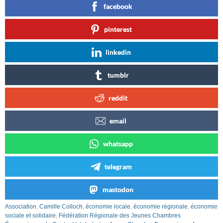
facebook
pinterest
linkedin
tumblr
reddit
email
whatsapp
telegram
mastodon
Association
,
Camille Colloch
,
économie locale
,
économie régionale
,
économie
sociale et solidaire
,
Fédération Régionale des Jeunes Chambres