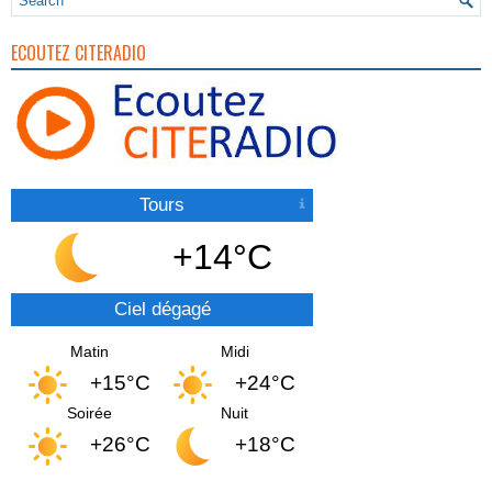
ECOUTEZ CITERADIO
Tours
+14°C
Ciel dégagé
Matin
Midi
+15°C
+24°C
Soirée
Nuit
+26°C
+18°C