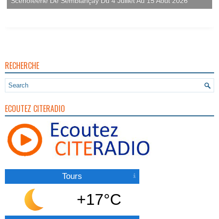
Scénoféerie De Semblançay Du 4 Juillet Au 15 Août 2026
RECHERCHE
ECOUTEZ CITERADIO
Tours
+17°C