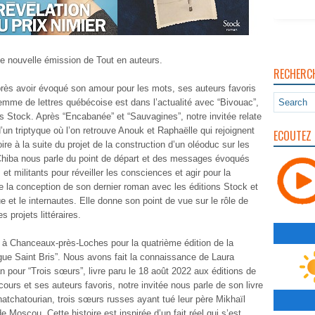
 nouvelle émission de Tout en auteurs.
RECHERC
près avoir évoqué son amour pour les mots, ses auteurs favoris
emme de lettres québécoise est dans l’actualité avec “Bivouac”,
ns Stock. Après “Encabanée” et “Sauvagines”, notre invitée relate
 d’un triptyque où l’on retrouve Anouk et Raphaëlle qui rejoignent
ECOUTEZ 
oire à la suite du projet de la construction d’un oléoduc sur les
Chiba nous parle du point de départ et des messages évoqués
 militants pour réveiller les consciences et agir pour la
e la conception de son dernier roman avec les éditions Stock et
ique et le internautes. Elle donne son point de vue sur le rôle de
s projets littéraires.
à Chanceaux-près-Loches pour la quatrième édition de la
ue Saint Bris”. Nous avons fait la connaissance de Laura
n pour “Trois sœurs”, livre paru le 18 août 2022 aux éditions de
ours et ses auteurs favoris, notre invitée nous parle de son livre
hatchatourian, trois sœurs russes ayant tué leur père Mikhaïl
oscou. Cette histoire est inspirée d’un fait réel qui s’est