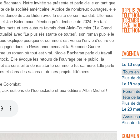
e Bacharan. Notre invitée se présente et parle d’elle en tant que
DEPUIS 2
ste de la société américaine. Autrice de nombreux ouvrages, elle
TÉLÉTHON
présidence de Joe Biden avec la suite de son mandat. Elle nous
DÉCEMBRE
t Joe Biden pour l’élection présidentielle de 2024. En tant
JEAN JAU
les mots et ses auteurs favoris dont Alain-Fournier (“Le Grand
TÉLÉTHON
tualité avec “La plus résistante de toutes”, son roman publié le
nous explique pourquoi et comment est venue l’envie d’écrire ce
t engagée dans la Résistance pendant la Seconde Guerre
L'AGENDA
mme un roman où tout est vrai. Nicole Bacharan parle du travail
tock. Elle évoque les retours de l’ouvrage par le public, la
Le 13 se
 et sa sensibilité de résistante comme le fut sa mère. Elle parle
es et dans des salons et de ses projets littéraires.
Tours en 
Plus de dé
Le 19 se
me Colombat
 aux éditions de l’Iconoclaste et aux éditions Albin Michel !
Forum de
fête de l
Plus de dé
Le 23 ma
Assises 
Plus de dé
COMMUNIQ