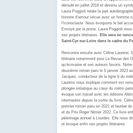
déroulé en juillet 2018 et devenu un symb
Laura Poggioli relate la part autobiograp
histoire d’amour vécue avec un homme ru
l’Iconoclaste. Nous évoquons le bel accuei
Envoyé par la poste. Laura Poggioli nous d
ses projets littéraires.
Elle sera en renco
Saint-Cyr-sur-Loire dans le cadre du Fe
Rencontre ensuite avec Céline Laurens. Ell
littéraire notamment pour La Revue des 
qu’écrivaine et ses auteurs favoris. Notre
deuxième roman paru le 5 janvier 2023 aux 
Jacques, conducteur de la ligne 6 du mét
Laurens nous explique comment est venue 
plongée initiatique au cœur du métro pari
évoque son travail avec les éditions Albin 
internautes depuis la sortie du livre. Cél
premier roman paru en 2021 et lauréat du
et du Prix Roger Nimier 2022. Ce livre en
pèlerinage annuel à Lourdes. Elle nous don
et évoque enfin ses projets littéraires.