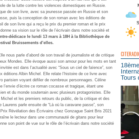
ole de la lutte contre les violences domestiques en Russie.
hique de son livre, avec sa jeunesse passée en Russie et son
sse, puis la conception de son roman avec les éditions de
S
l de son livre qui a reçu le prix du premier roman et le prix
onne sa vision sur le rôle de l’écrivain dans notre société et
ntre-dédicace le lundi 13 mars à 18H à la Bibliothèque de
stival Bruissements d’elles.
CITERADI
e nous parle d’abord de son travail de journaliste et de critique
Deux Mondes. Elle évoque aussi son amour pour les mots en tant
18ème 
 invitée est dans l’actualité avec “Sous un ciel de faïence”, son
Intern
éditions Albin Michel. Elle relate l’histoire de ce livre avec
Tours 
ro parisien voyant défiler de nombreux personnages. Céline
l’envie d’écrire ce roman cocasse et tragique, étant une
sien et du monde souterrain avec plusieurs protagonistes. Elle
Michel et les premiers retours du public, de la critique et des
ine Laurens parle ensuite de “Là où la caravane passe”, son
 Prix Révélation des Écrivains chez Gonzague Saint Bris 2021
traîne le lecteur dans une communauté de gitans pour leur
ne son point de vue sur le rôle de l’écrivain dans notre société