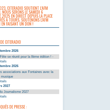
023, CITERADIO SOUTIENT L’AFM
. NOUS SERONS LE SAMEDI 6
 2025 EN DIRECT DEPUIS LA PLACE
RÈS À TOURS. SOUTENONS L’AFM
 EN FAISANT UN DON !
 DE CITERADIO
ptembre 2026
Fête se réunit pour la 8ème édition ! -
tails
ptembre 2026
s associations aux Fontaines avec la
a musique
tails
rs 2027
du Journalisme 2027
tails
UÉS DE PRESSE :