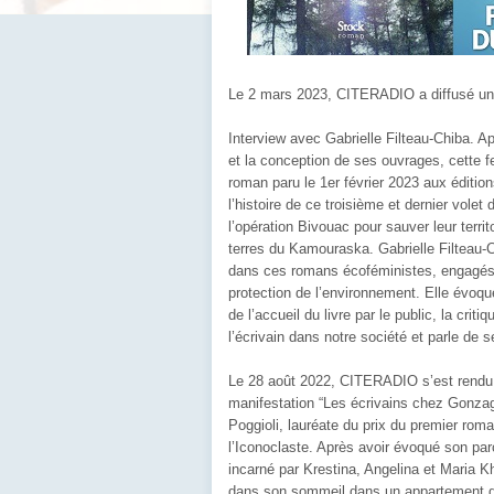
Le 2 mars 2023, CITERADIO a diffusé une
Interview avec Gabrielle Filteau-Chiba. A
et la conception de ses ouvrages, cette f
roman paru le 1er février 2023 aux éditio
l’histoire de ce troisième et dernier volet
l’opération Bivouac pour sauver leur territ
terres du Kamouraska. Gabrielle Filteau-
dans ces romans écoféministes, engagés et
protection de l’environnement. Elle évoqu
de l’accueil du livre par le public, la crit
l’écrivain dans notre société et parle de se
Le 28 août 2022, CITERADIO s’est rendu 
manifestation “Les écrivains chez Gonzag
Poggioli, lauréate du prix du premier roma
l’Iconoclaste. Après avoir évoqué son parc
incarné par Krestina, Angelina et Maria K
dans son sommeil dans un appartement de M