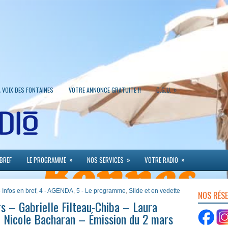
»
A VOIX DES FONTAINES
VOTRE ANNONCE GRATUITE !!
C.G.U.
»
»
»
 BREF
LE PROGRAMME
NOS SERVICES
VOTRE RADIO
- Infos en bref
,
4 - AGENDA
,
5 - Le programme
,
Slide et en vedette
NOS RÉS
s – Gabrielle Filteau-Chiba – Laura
– Nicole Bacharan – Émission du 2 mars