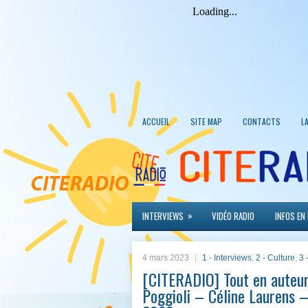
ACCUEIL
SITE MAP
CONTACTS
L
»
INTERVIEWS
VIDÉO RADIO
INFOS EN
4 mars 2023
1 - Interviews
,
2 - Culture
,
3 
[CITERADIO] Tout en auteur
Poggioli – Céline Laurens 