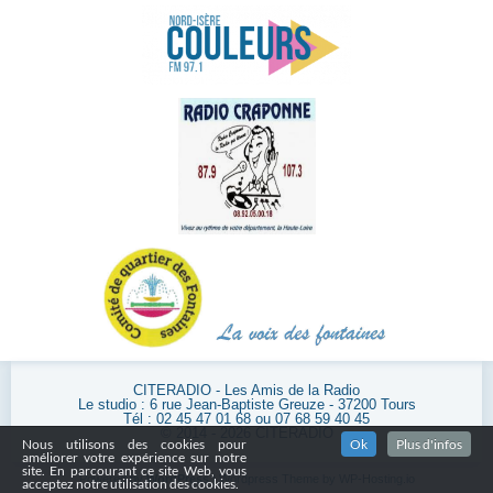
CITERADIO - Les Amis de la Radio
Le studio : 6 rue Jean-Baptiste Greuze - 37200 Tours
Tél : 02 45 47 01 68 ou 07 68 59 40 45
© 2014 - 2026 CITERADIO
Nous utilisons des cookies pour
Ok
Plus d'infos
améliorer votre expérience sur notre
site. En parcourant ce site Web, vous
Powered by
WordPress
| Wordpress Theme by
WP-Hosting.io
acceptez notre utilisation des cookies.