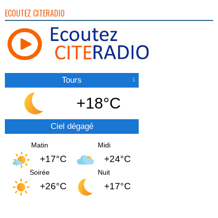
ECOUTEZ CITERADIO
Tours
+18°C
Ciel dégagé
Matin
Midi
+17°C
+24°C
Soirée
Nuit
+26°C
+17°C