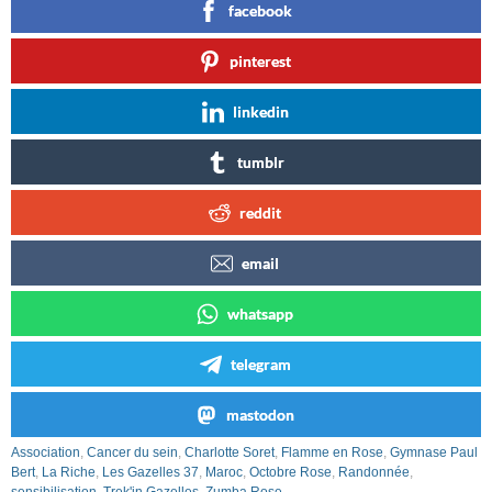
facebook
pinterest
linkedin
tumblr
reddit
email
whatsapp
telegram
mastodon
Association
,
Cancer du sein
,
Charlotte Soret
,
Flamme en Rose
,
Gymnase Paul
Bert
,
La Riche
,
Les Gazelles 37
,
Maroc
,
Octobre Rose
,
Randonnée
,
sensibilisation
,
Trek'in Gazelles
,
Zumba Rose