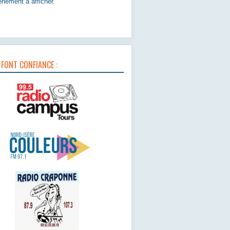
nement à afficher.
 FONT CONFIANCE :