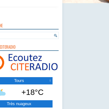
HE
CITERADIO
Tours
+18°C
Très nuageux