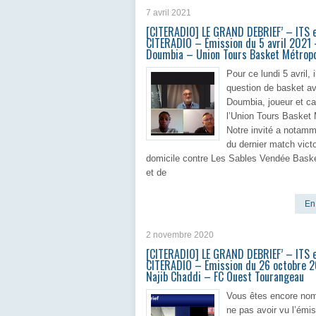
7 avril 2021
[CITERADIO] LE GRAND DEBRIEF’ – ITS 
CITERADIO – Émission du 5 avril 202
Doumbia – Union Tours Basket Métrop
Pour ce lundi 5 avril, i
question de basket 
Doumbia, joueur et ca
l’Union Tours Basket 
Notre invité a notamm
du dernier match vict
domicile contre Les Sables Vendée Baske
et de
En 
2 novembre 2020
[CITERADIO] LE GRAND DEBRIEF’ – ITS 
CITERADIO – Emission du 26 octobre 
Najib Chaddi – FC Ouest Tourangeau
Vous êtes encore no
ne pas avoir vu l’émi