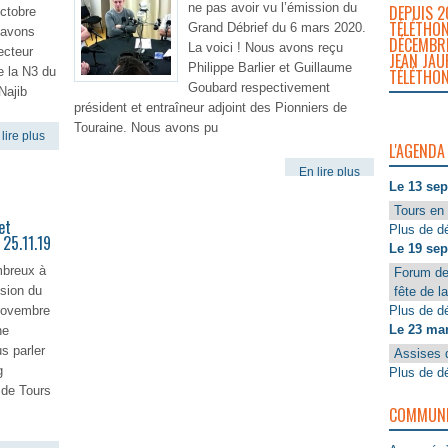
ne pas avoir vu l’émission du
DEPUIS 2
ctobre
TÉLÉTHON
Grand Débrief du 6 mars 2020.
 avons
DÉCEMBRE
La voici ! Nous avons reçu
ecteur
JEAN JAU
Philippe Barlier et Guillaume
de la N3 du
TÉLÉTHON
Goubard respectivement
Najib
président et entraîneur adjoint des Pionniers de
Touraine. Nous avons pu
lire plus
L'AGENDA
En lire plus
Le 13 se
Tours en 
et
Plus de dé
 25.11.19
Le 19 se
mbreux à
Forum de
ssion du
fête de l
Plus de dé
novembre
Le 23 ma
ne
s parler
Assises 
g
Plus de dé
 de Tours
COMMUNIQ