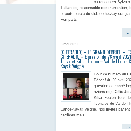
pu rencontrer Sylvain
Taillandier, responsable communication, bi
et porte parole du club de hockey sur gla
Remparts
En 
5 mai 2021
[CITERADIO] – LE GRAND DEBRIEF’ – IT
CITERADIO – Émission du 26 avril 2021
Jodar et Kilian Foulon – Val de l’Indre 
Kayak Veigné
Pour ce numéro du G
Débrief du 26 avril 202
question de canoë ka
avions reçu Célia Jod
Kilian Foulon, tous d
licenciés du Val de l’I
Canoë-Kayak Veigné. Nos invités parlent 
carrières mais
En 