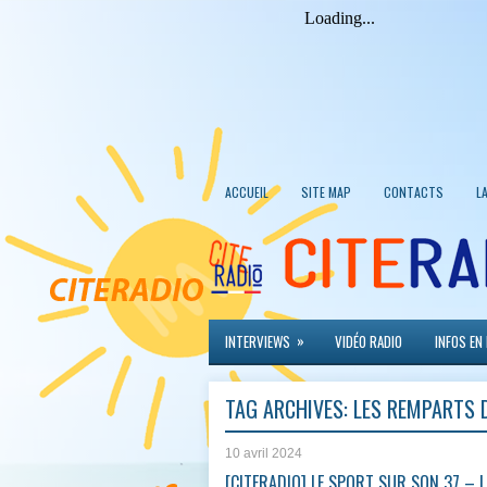
ACCUEIL
SITE MAP
CONTACTS
L
»
INTERVIEWS
VIDÉO RADIO
INFOS EN
TAG ARCHIVES:
LES REMPARTS 
10 avril 2024
[CITERADIO] LE SPORT SUR SON 37 – L