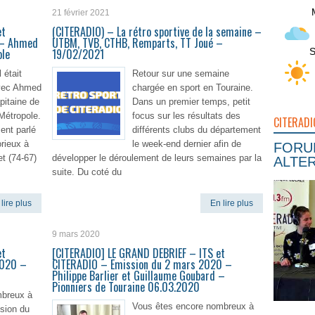
21 février 2021
et
(CITERADIO) – La rétro sportive de la semaine –
1 – Ahmed
UTBM, TVB, CTHB, Remparts, TT Joué –
S
ole
19/02/2021
l était
Retour sur une semaine
avec Ahmed
chargée en sport en Touraine.
pitaine de
Dans un premier temps, petit
Métropole.
focus sur les résultats des
CITERADI
ent parlé
différents clubs du département
orieux à
le week-end dernier afin de
FORUM
t (74-67)
développer le déroulement de leurs semaines par la
ALTER
suite. Du coté du
lire plus
En lire plus
9 mars 2020
et
[CITERADIO] LE GRAND DEBRIEF – ITS et
2020 –
CITERADIO – Emission du 2 mars 2020 –
Philippe Barlier et Guillaume Goubard –
Pionniers de Touraine 06.03.2020
mbreux à
Vous êtes encore nombreux à
ssion du