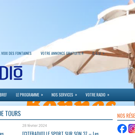
»
A VOIX DES FONTAINES
VOTRE ANNONCE GRATUITE !!
C.G.U.
»
»
»
 BREF
LE PROGRAMME
NOS SERVICES
VOTRE RADIO
DE TOURS
NOS RÉS
28 février 2024
es
[CITERADIO] LE SPORT SUR SON 37 – Les