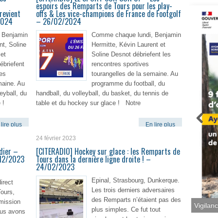
espoirs des Remparts de Tours pour les play-
revient
offs & Les vice-champions de France de Footgolf
2024
– 26/02/2024
 Benjamin
Comme chaque lundi, Benjamin
nt, Soline
Hermitte, Kévin Laurent et
et
Soline Desnot débriefent les
ébriefent
rencontres sportives
ves
tourangelles de la semaine. Au
maine. Au
programme du football, du
eyball, du
handball, du volleyball, du basket, du tennis de
 !
table et du hockey sur glace ! Notre
lire plus
En lire plus
24 février 2023
dier –
[CITERADIO] Hockey sur glace : les Remparts de
/12/2023
Tours dans la dernière ligne droite ! –
24/02/2023
Epinal, Strasbourg, Dunkerque.
irect
Les trois derniers adversaires
ours,
des Remparts n’étaient pas des
mission
Vigilan
plus simples. Ce fut tout
ous avons