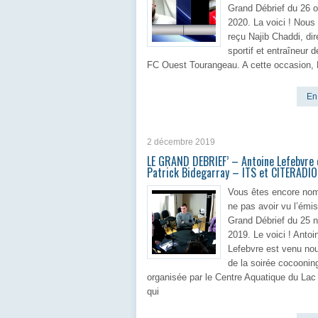
Grand Débrief du 26 o
2020. La voici ! Nous
reçu Najib Chaddi, dir
sportif et entraîneur 
FC Ouest Tourangeau. A cette occasion, 
En 
2 décembre 2019
LE GRAND DEBRIEF’ – Antoine Lefebvre 
Patrick Bidegarray – ITS et CITERADIO
Vous êtes encore no
ne pas avoir vu l’émi
Grand Débrief du 25 
2019. Le voici ! Antoi
Lefebvre est venu nou
de la soirée cocoonin
organisée par le Centre Aquatique du Lac
qui