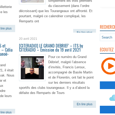
simplement les trois premiers
du classement (dans l’ordre
lletterie
décroissant) que les Tourangeaux ont affronté. Et
ce les
pourtant, malgré ce calendrier compliqué, les
Remparts ont
RECHERC
lire plus
En lire plus
20 avril 2021
S et
[CITERADIO] LE GRAND DEBRIEF’ – ITS by
ECOUTEZ 
 – Célia
CITERADIO – Émission du 19 avril 2021
Canoë-
Pour ce numéro du Grand
Débrief, malgré l’absence
rand
d’invités, Francis Leroux,
1, il était
accompagné de Basile Martin
yak. Nous
et de Florentin, ont fait le point
ar et
sur les derniers résultats
eux
sportifs des clubs tourangeaux. Il y a d’abord la
ndre
défaite des Remparts de Tours
de leurs
En lire plus
lire plus