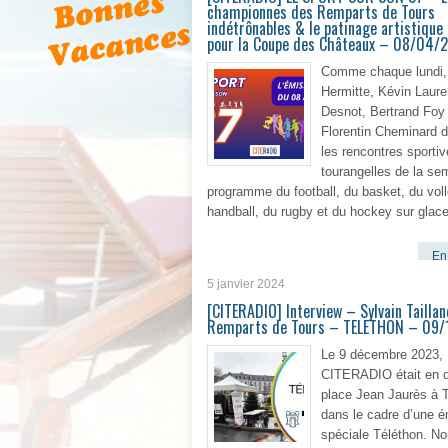
championnes des Remparts de Tours
indétrônables & le patinage artistique 
pour la Coupe des Châteaux – 08/04/
Comme chaque lundi,
Hermitte, Kévin Laure
Desnot, Bertrand Foy 
Florentin Cheminard d
les rencontres sporti
tourangelles de la se
programme du football, du basket, du voll
handball, du rugby et du hockey sur glace
En 
5 janvier 2024
[CITERADIO] Interview – Sylvain Taillan
Remparts de Tours – TELETHON – 09
Le 9 décembre 2023,
CITERADIO était en d
place Jean Jaurès à T
dans le cadre d’une é
spéciale Téléthon. N