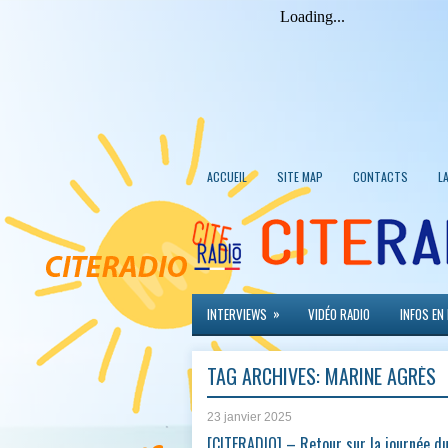
ACCUEIL
SITE MAP
CONTACTS
L
»
INTERVIEWS
VIDÉO RADIO
INFOS EN
TAG ARCHIVES:
MARINE AGRÈS
23 janvier 2025
[CITERADIO] – Retour sur la journée d