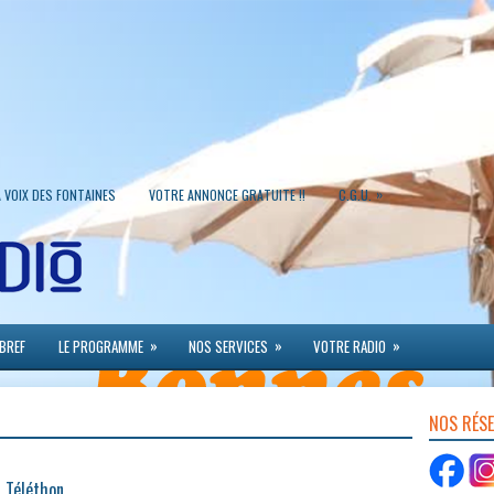
»
A VOIX DES FONTAINES
VOTRE ANNONCE GRATUITE !!
C.G.U.
»
»
»
 BREF
LE PROGRAMME
NOS SERVICES
VOTRE RADIO
NOS RÉS
u Téléthon