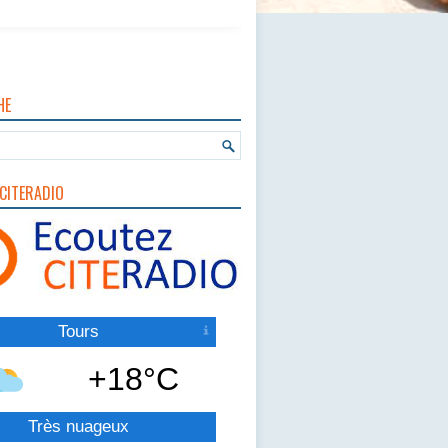
HE
CITERADIO
Tours
+18°C
Très nuageux