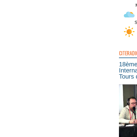
S
CITERADI
18ème 
Intern
Tours 