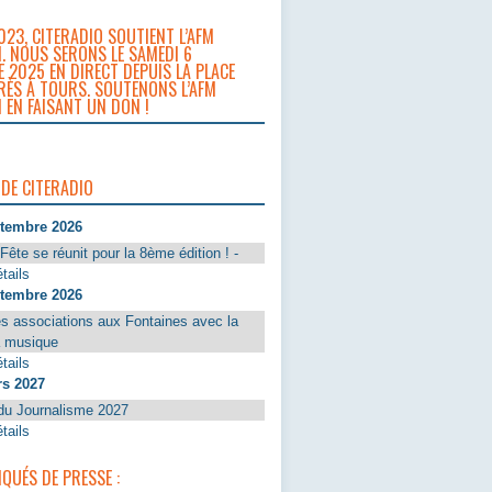
023, CITERADIO SOUTIENT L’AFM
. NOUS SERONS LE SAMEDI 6
 2025 EN DIRECT DEPUIS LA PLACE
RÈS À TOURS. SOUTENONS L’AFM
 EN FAISANT UN DON !
 DE CITERADIO
ptembre 2026
Fête se réunit pour la 8ème édition ! -
tails
ptembre 2026
s associations aux Fontaines avec la
a musique
tails
rs 2027
du Journalisme 2027
tails
UÉS DE PRESSE :