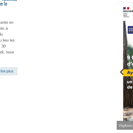
e le
sente en
rès à
du
 lieu les
i 30
di, nous
lire plus
Vigilan