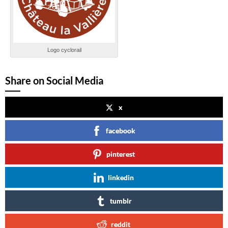
Logo cyclorail
Share on Social Media
x
facebook
pinterest
linkedin
tumblr
reddit