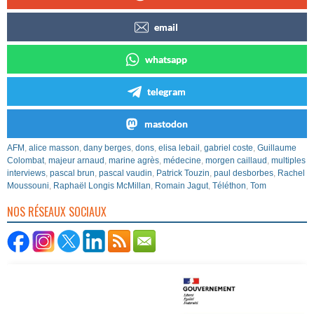
email
whatsapp
telegram
mastodon
AFM
,
alice masson
,
dany berges
,
dons
,
elisa lebail
,
gabriel coste
,
Guillaume
Colombat
,
majeur arnaud
,
marine agrès
,
médecine
,
morgen caillaud
,
multiples
interviews
,
pascal brun
,
pascal vaudin
,
Patrick Touzin
,
paul desborbes
,
Rachel
Moussouni
,
Raphaël Longis McMillan
,
Romain Jagut
,
Téléthon
,
Tom
NOS RÉSEAUX SOCIAUX