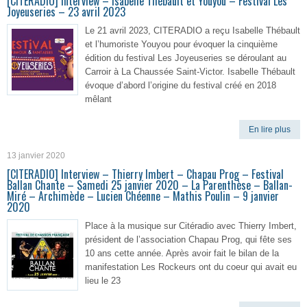
[CITERADIO] Interview – Isabelle Thébault et Youyou – Festival Les
Joyeuseries – 23 avril 2023
Le 21 avril 2023, CITERADIO a reçu Isabelle Thébault
et l’humoriste Youyou pour évoquer la cinquième
édition du festival Les Joyeuseries se déroulant au
Carroir à La Chaussée Saint-Victor. Isabelle Thébault
évoque d’abord l’origine du festival créé en 2018
mêlant
En lire plus
13 janvier 2020
[CITERADIO] Interview – Thierry Imbert – Chapau Prog – Festival
Ballan Chante – Samedi 25 janvier 2020 – La Parenthèse – Ballan-
Miré – Archimède – Lucien Chéenne – Mathis Poulin – 9 janvier
2020
Place à la musique sur Citéradio avec Thierry Imbert,
président de l’association Chapau Prog, qui fête ses
10 ans cette année. Après avoir fait le bilan de la
manifestation Les Rockeurs ont du coeur qui avait eu
lieu le 23