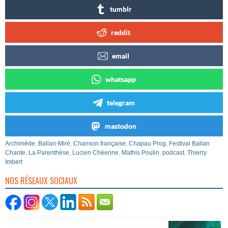
tumblr
reddit
email
whatsapp
telegram
mastodon
Archimède
,
Ballan-Miré
,
Chanson française
,
Chapau Prog
,
Festival Ballan
Chante
,
La Parenthèse
,
Lucien Chéenne
,
Mathis Poulin
,
podcast
,
Thierry
Imbert
NOS RÉSEAUX SOCIAUX