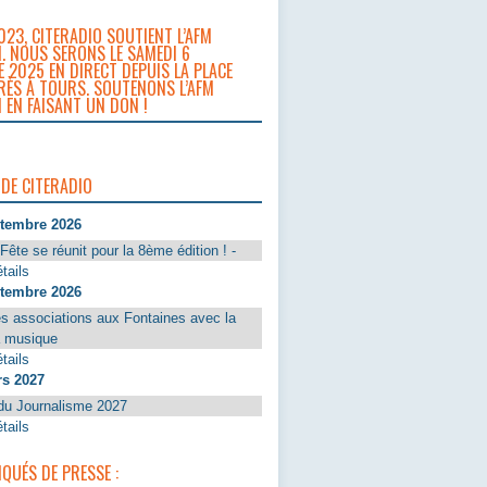
023, CITERADIO SOUTIENT L’AFM
. NOUS SERONS LE SAMEDI 6
 2025 EN DIRECT DEPUIS LA PLACE
RÈS À TOURS. SOUTENONS L’AFM
 EN FAISANT UN DON !
 DE CITERADIO
ptembre 2026
Fête se réunit pour la 8ème édition ! -
tails
ptembre 2026
s associations aux Fontaines avec la
a musique
tails
rs 2027
du Journalisme 2027
tails
UÉS DE PRESSE :