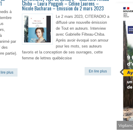
1
Chiba – Laura Poggioli – Céline Laurens –
Nicole Bacharan – Émission du 2 mars 2023
medis à
Le 2 mars 2023, CITERADIO a
ptembre
diffusé une nouvelle émission
us
de Tout en auteurs. Interview
rs,
avec Gabrielle Filteau-Chiba.
à
Après avoir évoqué son amour
t animé par
pour les mots, ses auteurs
f des
favoris et la conception de ses ouvrages, cette
e partie).
femme de lettres québécoise
En lire plus
lire plus
Vigilan