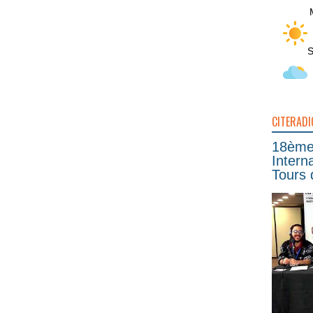
S
CITERADI
18ème 
Intern
Tours 