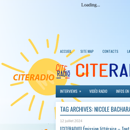
ACCUEIL
SITE MAP
CONTACTS
L
»
INTERVIEWS
VIDÉO RADIO
INFOS EN
TAG ARCHIVES:
NICOLE BACHAR
12 juillet 2024
[CITERADIO] Émission littéraire – Tout