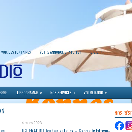
»
A VOIX DES FONTAINES
VOTRE ANNONCE GRATUITE !!
C.G.U.
»
»
»
 BREF
LE PROGRAMME
NOS SERVICES
VOTRE RADIO
AN
NOS RÉS
4 mars 2023
 en
[CITERADIO] Tout en auteurs – Gabrielle Filteau-