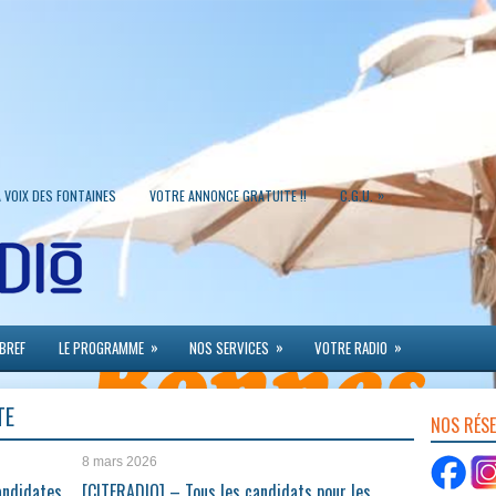
»
A VOIX DES FONTAINES
VOTRE ANNONCE GRATUITE !!
C.G.U.
»
»
»
 BREF
LE PROGRAMME
NOS SERVICES
VOTRE RADIO
TE
NOS RÉS
8 mars 2026
andidates
[CITERADIO] – Tous les candidats pour les