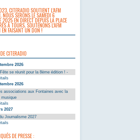
023, CITERADIO SOUTIENT L’AFM
. NOUS SERONS LE SAMEDI 6
 2025 EN DIRECT DEPUIS LA PLACE
RÈS À TOURS. SOUTENONS L’AFM
 EN FAISANT UN DON !
 DE CITERADIO
ptembre 2026
Fête se réunit pour la 8ème édition ! -
tails
ptembre 2026
s associations aux Fontaines avec la
a musique
tails
rs 2027
du Journalisme 2027
tails
UÉS DE PRESSE :