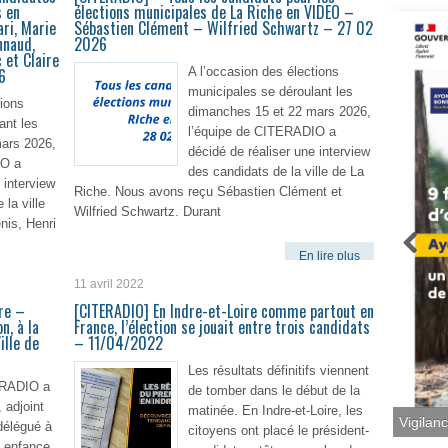
s en
élections municipales de La Riche en VIDEO –
ri, Marie
Sébastien Clément – Wilfried Schwartz – 27 02
nnaud,
2026
 et Claire
6
A l’occasion des élections
municipales se déroulant les
tions
dimanches 15 et 22 mars 2026,
ant les
l’équipe de CITERADIO a
ars 2026,
décidé de réaliser une interview
IO a
des candidats de la ville de La
 interview
Riche. Nous avons reçu Sébastien Clément et
la ville
Wilfried Schwartz. Durant
is, Henri
En lire plus
11 avril 2022
lire plus
re –
[CITERADIO] En Indre-et-Loire comme partout en
n, à la
France, l’élection se jouait entre trois candidats
ille de
– 11/04/2022
Les résultats définitifs viennent
ERADIO a
de tomber dans le début de la
 adjoint
matinée. En Indre-et-Loire, les
Vigilan
délégué à
citoyens ont placé le président-
te enfance