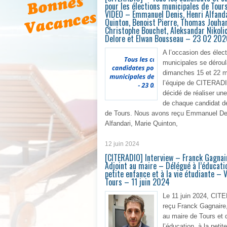
pour les élections municipales de Tour
VIDEO – Emmanuel Denis, Henri Alfanda
Quinton, Benoist Pierre, Thomas Jouha
Christophe Bouchet, Aleksandar Nikolic
Delore et Elwan Bousseau – 23 02 202
A l’occasion des élec
municipales se déroul
dimanches 15 et 22 m
l’équipe de CITERAD
décidé de réaliser une
de chaque candidat de 
de Tours. Nous avons reçu Emmanuel Den
Alfandari, Marie Quinton,
12 juin 2024
En 
[CITERADIO] Interview – Franck Gagnai
Adjoint au maire – Délégué à l’éducatio
petite enfance et à la vie étudiante – V
Tours – 11 juin 2024
Le 11 juin 2024, CIT
reçu Franck Gagnaire,
au maire de Tours et 
l’éducation, à la peti