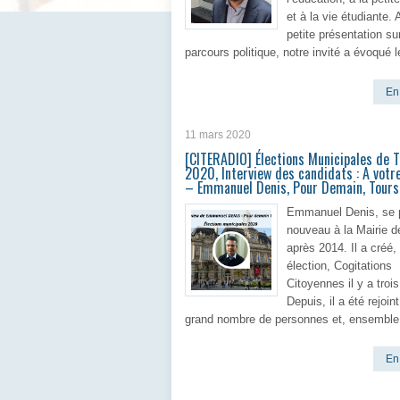
et à la vie étudiante.
petite présentation su
parcours politique, notre invité a évoqué l
En 
11 mars 2020
[CITERADIO] Élections Municipales de 
2020, Interview des candidats : A votre
– Emmanuel Denis, Pour Demain, Tour
Emmanuel Denis, se 
nouveau à la Mairie d
après 2014. Il a créé,
élection, Cogitations
Citoyennes il y a troi
Depuis, il a été rejoin
grand nombre de personnes et, ensemble,
En 