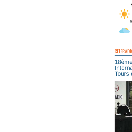
S
CITERADI
18ème 
Intern
Tours 