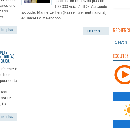
candidat en tête avec plus de
 Après une
100 000 voix, à 31%. Au coude-
r son
à-coude, Marine Le Pen (Rassemblement national)
es
et Jean-Luc Mélenchon
RECHERC
lire plus
En lire plus
Tours
ECOUTEZ 
 Tour(s) !
s 2020
présente à
e Tours
 pour cette
s ans.
t par un
 ils
lire plus