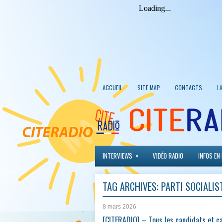
ACCUEIL
SITE MAP
CONTACTS
L
»
INTERVIEWS
VIDÉO RADIO
INFOS EN
TAG ARCHIVES:
PARTI SOCIALIS
8 mars 2026
[CITERADIO] – Tous les candidats et c