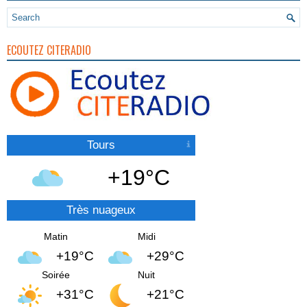
ECOUTEZ CITERADIO
Tours
+19°C
Très nuageux
Matin
Midi
+19°C
+29°C
Soirée
Nuit
+31°C
+21°C