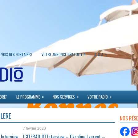
»
A VOIX DES FONTAINES
VOTRE ANNONCE GRATUITE !!
C.G.U.
»
»
»
 BREF
LE PROGRAMME
NOS SERVICES
VOTRE RADIO
OLÈRE
NOS RÉS
7 février 2020
 Interview
[CITERADIO] Interview – Caroline Laurent –