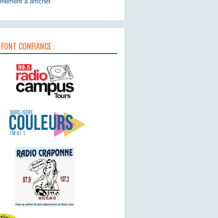
nement à afficher.
 FONT CONFIANCE :