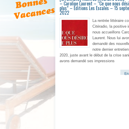
– Caroline Laurent – “Ce que nous dési
plus” – Éditions Les Escales – 15 sep
2022
La rentrée littéraire c
Citéradio, la positive i
nous accueillons Caro
Laurent. Nous lui avo
demandé des nouvell
notre dernier entretien
2020, juste avant le début de la crise sani
avons demandé ses impressions
En 