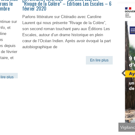
rons le
“Rivage de la Colère” – Éditions Les Escales – 6
tembre
février 2020
Parlons littérature sur Citéradio avec Caroline
ontinue sur
Laurent qui nous présente “Rivage de la Colère”,
nfo, et
son second roman touchant paru aux Éditions Les
line
Escales, autour d’un drame historique en plein
ns
cœur de l’Océan Indien. Après avoir évoqué la part
es depuis
autobiographique de
 de février
taire, et
En lire plus
lire plus
Vigilan