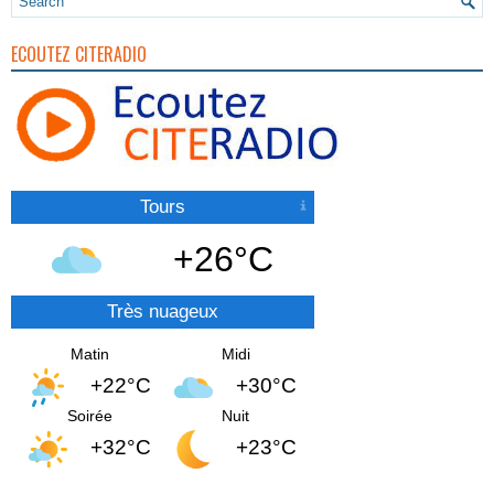
ECOUTEZ CITERADIO
Tours
+26°C
Très nuageux
Matin
Midi
+22°C
+30°C
Soirée
Nuit
+32°C
+23°C