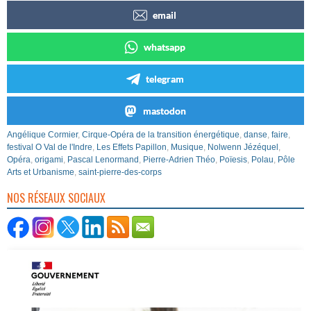
email
whatsapp
telegram
mastodon
Angélique Cormier
,
Cirque-Opéra de la transition énergétique
,
danse
,
faire
,
festival O Val de l'Indre
,
Les Effets Papillon
,
Musique
,
Nolwenn Jézéquel
,
Opéra
,
origami
,
Pascal Lenormand
,
Pierre-Adrien Théo
,
Poïesis
,
Polau
,
Pôle
Arts et Urbanisme
,
saint-pierre-des-corps
NOS RÉSEAUX SOCIAUX