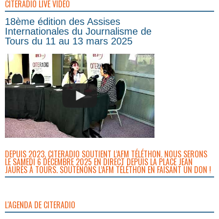
CITERADIO LIVE VIDEO
18ème édition des Assises
Internationales du Journalisme de
Tours du 11 au 13 mars 2025
DEPUIS 2023, CITERADIO SOUTIENT L’AFM TÉLÉTHON. NOUS SERONS
LE SAMEDI 6 DÉCEMBRE 2025 EN DIRECT DEPUIS LA PLACE JEAN
JAURÈS À TOURS. SOUTENONS L’AFM TÉLÉTHON EN FAISANT UN DON !
L'AGENDA DE CITERADIO