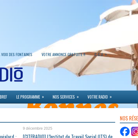
»
A VOIX DES FONTAINES
VOTRE ANNONCE GRATUITE !!
C.G.U.
»
»
»
 BREF
LE PROGRAMME
NOS SERVICES
VOTRE RADIO
NOS RÉS
9 décembre 2025
vialard :
[CITERADIO] L’Institut du Travail Social (ITS) de