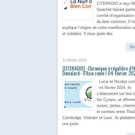
CITERADIO a reçu Mi
Goachet faisant parti
comité d’organisation 
du bien commun. Il n
explique l’origine de cette manifestation 
et solidaire. Il nous parle des
En 
11 février 2024
[CITERADIO] -Chronique irrégulière d’
Duvialard- V’Asie roule ! 04 février 20
Lucie et Nicolas sont
: mi février 2024, ils
s’élanceront sur leur 
fier Cyrano, et affront
routes, pistes, chemin
et sentiers entre Thaï
Cambodge, Vietnam et Laos. Ils pédalero
une juste