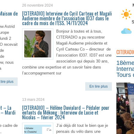
26 novembre 2024
 Maison de
[CITERADIO] Interview de Cyril Carteau et Magali
Audierne membre de l’association ID37 dans le
S
cadre du mois de l’ESS. 14/11/2024
ew Astrid
Bonjour à toutes et à tous,
urope
CITERADIO a pu rencontrer
lundi 2
Magali Audierne présidente et
 recevait
Cyril Carteau Co – directeur de
 de
CITERADI
l’association ID37. ID37 est une
 de
association qui depuis 30 ans,
18ème 
iew, nous
combine une expertise et un savoir faire dans
Intern
a
l’accompagnement sur
Tours 
lire plus
En lire plus
13 mars 2024
t – La
[CITERADIO] – Hélène Duvialard – Pédaler pour
 – Mardi
enfants du Mékong : Interview de Lucie et
Nicolas – février 2024
e cadre de
J’ai déjà dit tout le bien que je
,
pensais du vélo dans une