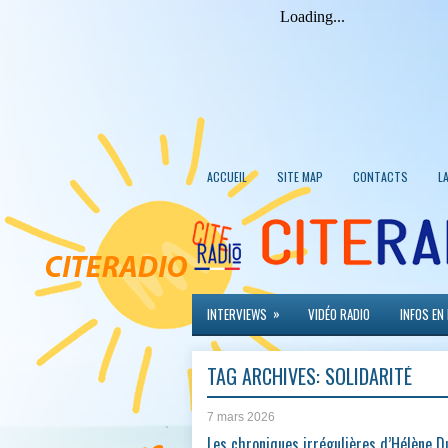
ACCUEIL
SITE MAP
CONTACTS
L
»
INTERVIEWS
VIDÉO RADIO
INFOS EN
TAG ARCHIVES:
SOLIDARITÉ
7 mars 2026
Les chroniques irrégulières d’Hélène Du