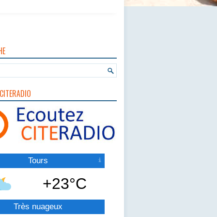
HE
CITERADIO
Tours
+23°C
Très nuageux