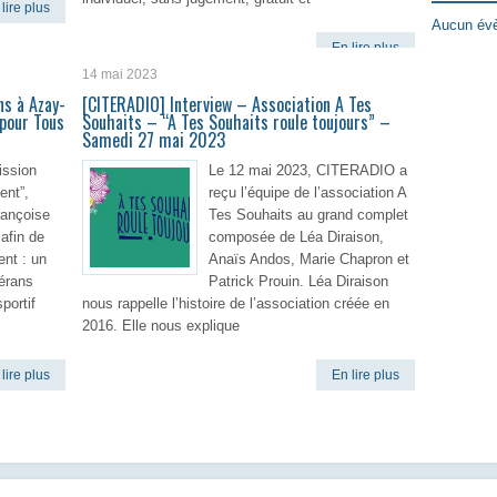
lire plus
Aucun évè
En lire plus
14 mai 2023
ns à Azay-
[CITERADIO] Interview – Association A Tes
 pour Tous
Souhaits – “A Tes Souhaits roule toujours” –
Samedi 27 mai 2023
ission
Le 12 mai 2023, CITERADIO a
ent”,
reçu l’équipe de l’association A
ançoise
Tes Souhaits au grand complet
afin de
composée de Léa Diraison,
ent : un
Anaïs Andos, Marie Chapron et
térans
Patrick Prouin. Léa Diraison
portif
nous rappelle l’histoire de l’association créée en
2016. Elle nous explique
lire plus
En lire plus