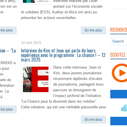
de 8 ans),
interview réalisée par Lilian
thon est un
portant sur l’économie sociale
ire
et solidaire (ESS). Audrey et Alica ont ainsi pu
présenter les actions essentielles
RECHERC
lire plus
En lire plus
24 avril 2025
ien – “La
Interview de Kim et Jean qui parle de leurs
ECOUTEZ 
expérience avec le programme : La chance ! – 12
mars 2025
TERADIO a
Dans cette interview, Jean et
n pour
Kim, deux jeunes journalistes
ien
récemment diplômés d’écoles
arle de
de journalisme, partagent leurs
ifestation
parcours et témoignent de
pe. La
l’impact profond de l’initiative
 à
“La Chance pour la diversité dans les médias”.
Cette initiative, qui est une véritable passerelle pour
lire plus
En lire plus