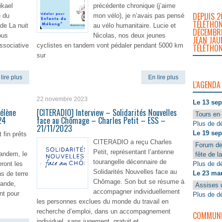
kael
précédente chronique (j’aime
DEPUIS 2
e du
mon vélo), je n’avais pas pensé
TÉLÉTHON
de La nuit
au vélo humanitaire. Lucie et
DÉCEMBRE
ous
Nicolas, nos deux jeunes
JEAN JAU
associative
cyclistes en tandem vont pédaler pendant 5000 km
TÉLÉTHON
sur
lire plus
En lire plus
L'AGENDA
22 novembre 2023
Le 13 se
Hélène
[CITERADIO] Interview – Solidarités Nouvelles
Tours en 
24
face au Chômage – Charles Petit – ESS –
Plus de dé
21/11/2023
Le 19 se
 fin prêts
CITERADIO a reçu Charles
Forum de
Petit, représentant l’antenne
tandem, le
fête de l
tourangelle décennaire de
Plus de dé
eront les
Solidarités Nouvelles face au
Le 23 ma
s de terre
Chômage. Son but se résume à
lande,
Assises 
accompagner individuellement
nt pour
Plus de dé
les personnes exclues du monde du travail en
recherche d’emploi, dans un accompagnement
COMMUNIQ
individuel, sans jugement, gratuit et