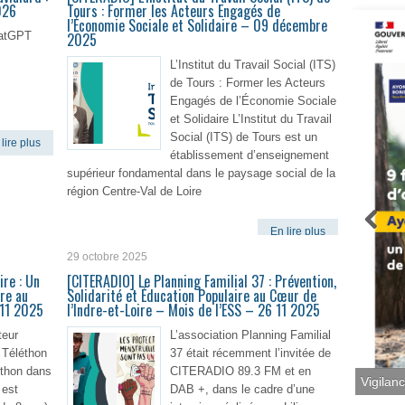
026
Tours : Former les Acteurs Engagés de
l’Économie Sociale et Solidaire – 09 décembre
hatGPT
2025
L’Institut du Travail Social (ITS)
de Tours : Former les Acteurs
Engagés de l’Économie Sociale
et Solidaire L’Institut du Travail
Social (ITS) de Tours est un
lire plus
établissement d’enseignement
supérieur fondamental dans le paysage social de la
région Centre-Val de Loire
En lire plus
29 octobre 2025
ire : Un
[CITERADIO] Le Planning Familial 37 : Prévention,
re au
Solidarité et Éducation Populaire au Cœur de
 11 2025
l’Indre-et-Loire – Mois de l’ESS – 26 11 2025
teur
L’association Planning Familial
 Téléthon
37 était récemment l’invitée de
éthon dans
CITERADIO 89.3 FM et en
 est
DAB +, dans le cadre d’une