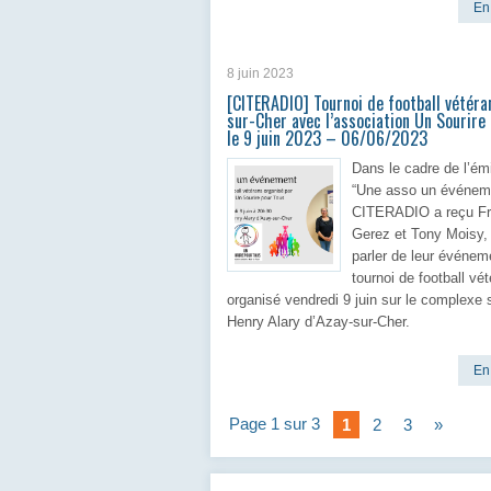
En 
8 juin 2023
[CITERADIO] Tournoi de football vétéra
sur-Cher avec l’association Un Sourire
le 9 juin 2023 – 06/06/2023
Dans le cadre de l’ém
“Une asso un événem
CITERADIO a reçu Fr
Gerez et Tony Moisy, 
parler de leur événem
tournoi de football vé
organisé vendredi 9 juin sur le complexe s
Henry Alary d’Azay-sur-Cher.
En 
Page 1 sur 3
1
2
3
»