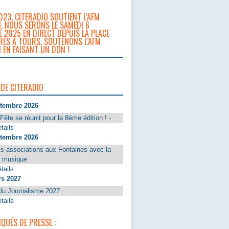
023, CITERADIO SOUTIENT L’AFM
. NOUS SERONS LE SAMEDI 6
 2025 EN DIRECT DEPUIS LA PLACE
RÈS À TOURS. SOUTENONS L’AFM
 EN FAISANT UN DON !
 DE CITERADIO
ptembre 2026
Fête se réunit pour la 8ème édition ! -
tails
ptembre 2026
s associations aux Fontaines avec la
a musique
tails
rs 2027
du Journalisme 2027
tails
UÉS DE PRESSE :