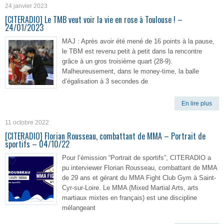
24 janvier 2023
[CITERADIO] Le TMB veut voir la vie en rose à Toulouse ! –
24/01/2023
MAJ : Après avoir été mené de 16 points à la pause,
le TBM est revenu petit à petit dans la rencontre
grâce à un gros troisième quart (28-9).
Malheureusement, dans le money-time, la balle
d’égalisation à 3 secondes de
En lire plus
11 octobre 2022
[CITERADIO] Florian Rousseau, combattant de MMA – Portrait de
sportifs – 04/10/22
Pour l’émission “Portrait de sportifs”, CITERADIO a
pu interviewer Florian Rousseau, combattant de MMA
de 29 ans et gérant du MMA Fight Club Gym à Saint-
Cyr-sur-Loire. Le MMA (Mixed Martial Arts, arts
martiaux mixtes en français) est une discipline
mélangeant