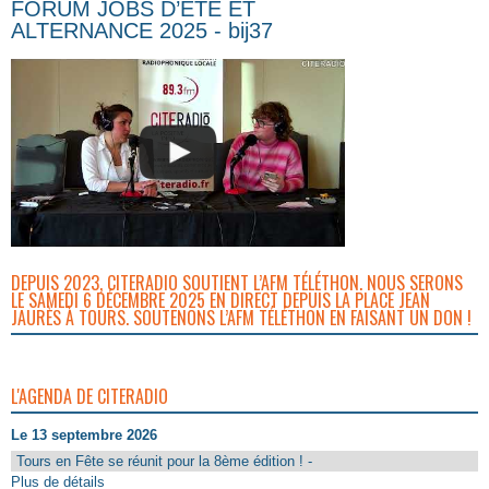
FORUM JOBS D’ÉTÉ ET
ALTERNANCE 2025 - bij37
DEPUIS 2023, CITERADIO SOUTIENT L’AFM TÉLÉTHON. NOUS SERONS
LE SAMEDI 6 DÉCEMBRE 2025 EN DIRECT DEPUIS LA PLACE JEAN
JAURÈS À TOURS. SOUTENONS L’AFM TÉLÉTHON EN FAISANT UN DON !
L'AGENDA DE CITERADIO
Le 13 septembre 2026
Tours en Fête se réunit pour la 8ème édition ! -
Plus de détails