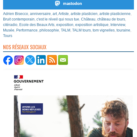
mastodon
Adrien Bisecco
,
anniversaire
,
art
,
Artiste
,
artiste plasticien
,
artiste plasticienne
,
Bruit contemporain
,
c'est le réveil qui nous tue
,
Château
,
château de tours
,
citéradio
,
Ecole des Beaux Arts
,
exposition
,
exposition artistique
,
Interview
,
Musée
,
Performance
,
philosophie
,
TALM
,
TALM tours
,
tom vignelles
,
touraine
,
Tours
NOS RÉSEAUX SOCIAUX