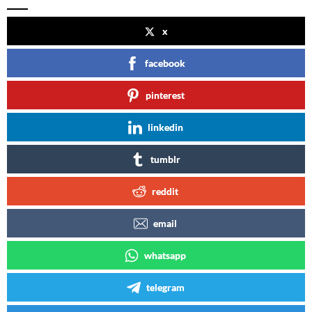
x
facebook
pinterest
linkedin
tumblr
reddit
email
whatsapp
telegram