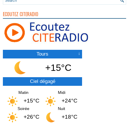
ECOUTEZ CITERADIO
Tours
+15°C
Ciel dégagé
Matin
Midi
+15°C
+24°C
Soirée
Nuit
+26°C
+18°C