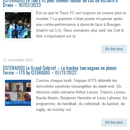
[CITERADIO] Le Tours FC peut devenir leader en cas de victoire à
Dreux – 10/02/2023
Est-ce que le Tours FC est toujours en course pour la
montée ? La question s’était posée mi-janvier après
une contre-performance à domicile face à Bourges
(match nul 1-1). Deux semaines plus tard, les Ciel &
Noir s’imposaient sur la
En lire plus
21 novembre 2022
[CITERADIO] Le Grand Debrief – Le hockey tourangeau en pleine
forme – ITS by CITERADIO – 07/11/2022
Comme chaque lundi, l’équipe d’ITS débriefe les
rencontres sportives tourangelles du week-end. On
retrouve cette semaine Arthur Leroux, Francis Leroux,
Basile Martin, Benjamin Hermitte et Louis Lahonta. Au
programme, du handball, du volleyball, du basket, du
rugby, du hockey sur
En lire plus