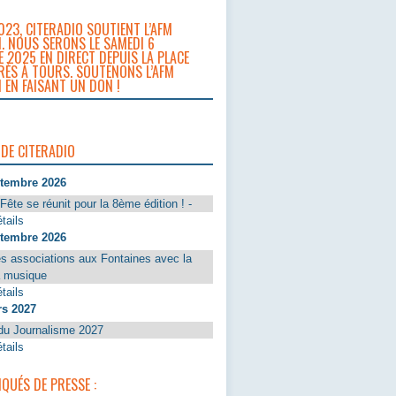
023, CITERADIO SOUTIENT L’AFM
. NOUS SERONS LE SAMEDI 6
 2025 EN DIRECT DEPUIS LA PLACE
RÈS À TOURS. SOUTENONS L’AFM
 EN FAISANT UN DON !
 DE CITERADIO
ptembre 2026
Fête se réunit pour la 8ème édition ! -
tails
ptembre 2026
s associations aux Fontaines avec la
a musique
tails
rs 2027
du Journalisme 2027
tails
UÉS DE PRESSE :