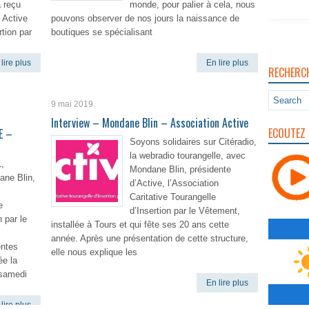
 reçu
monde, pour palier à cela, nous
 Active
pouvons observer de nos jours la naissance de
rtion par
boutiques se spécialisant
lire plus
En lire plus
RECHERC
9 mai 2019
Interview – Mondane Blin – Association Active
ECOUTEZ 
E –
Soyons solidaires sur Citéradio,
la webradio tourangelle, avec
,
Mondane Blin, présidente
ane Blin,
d’Active, l’Association
Caritative Tourangelle
e
d’Insertion par le Vêtement,
n par le
installée à Tours et qui fête ses 20 ans cette
année. Après une présentation de cette structure,
entes
elle nous explique les
ée la
 samedi
En lire plus
lire plus