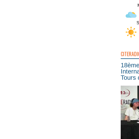
S
CITERADI
18ème 
Intern
Tours 