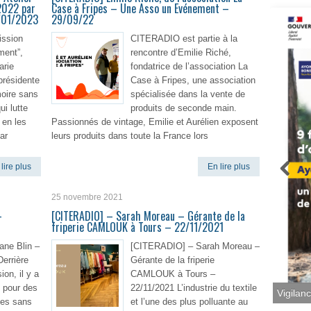
2022 par
Case à Fripes – Une Asso un Evénement –
9/01/2023
29/09/22
ission
CITERADIO est partie à la
ment”,
rencontre d’Emilie Riché,
rie
fondatrice de l’association La
 présidente
Case à Fripes, une association
moire sans
spécialisée dans la vente de
ui lutte
produits de seconde main.
 en les
Passionnés de vintage, Emilie et Aurélien exposent
ar
leurs produits dans toute la France lors
lire plus
En lire plus
25 novembre 2021
–
[CITERADIO] – Sarah Moreau – Gérante de la
friperie CAMLOUK à Tours – 22/11/2021
ne Blin –
[CITERADIO] – Sarah Moreau –
Derrière
Gérante de la friperie
on, il y a
CAMLOUK à Tours –
n pour des
22/11/2021 L’industrie du textile
Vigilan
es sans
et l’une des plus polluante au