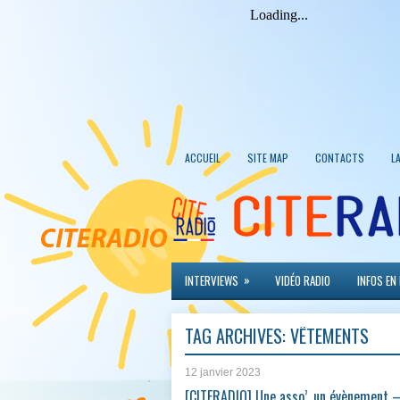
ACCUEIL
SITE MAP
CONTACTS
L
»
INTERVIEWS
VIDÉO RADIO
INFOS EN
TAG ARCHIVES:
VÊTEMENTS
12 janvier 2023
[CITERADIO] Une asso’, un évènement –