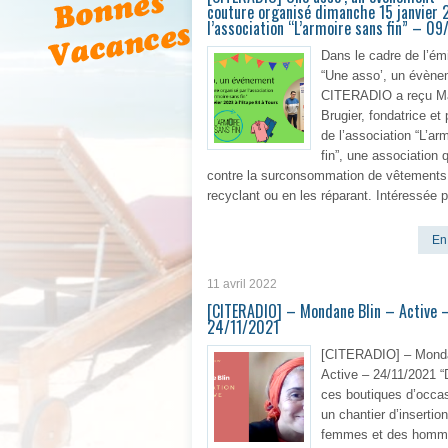
couture organisé dimanche 15 janvier 
l’association “L’armoire sans fin” – 0
Dans le cadre de l’ém
“Une asso’, un évène
CITERADIO a reçu Ma
Brugier, fondatrice et
de l’association “L’ar
fin”, une association q
contre la surconsommation de vêtements
recyclant ou en les réparant. Intéressée p
En 
11 avril 2022
[CITERADIO] – Mondane Blin – Active 
24/11/2021
[CITERADIO] – Monda
Active – 24/11/2021 “
ces boutiques d’occasi
un chantier d’insertio
femmes et des homm