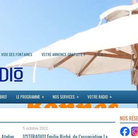
»
A VOIX DES FONTAINES
VOTRE ANNONCE GRATUITE !!
C.G.U.
»
»
»
 BREF
LE PROGRAMME
NOS SERVICES
VOTRE RADIO
NOS RÉS
5 octobre 2022
 Atelier
[CITERADIO] Emilie Riché, de l’association La