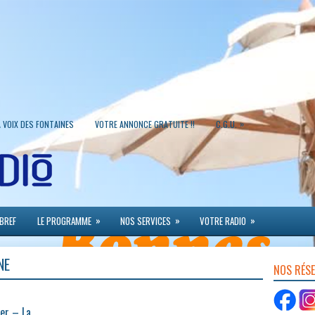
»
A VOIX DES FONTAINES
VOTRE ANNONCE GRATUITE !!
C.G.U.
»
»
»
 BREF
LE PROGRAMME
NOS SERVICES
VOTRE RADIO
NE
NOS RÉS
er – La