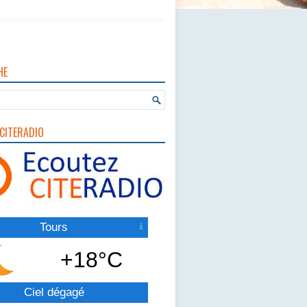
HE
CITERADIO
Tours
+18°C
Ciel dégagé