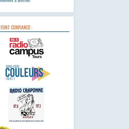
nement à afficher.
 FONT CONFIANCE :