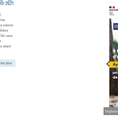
020-2021
,
rine
la saison
nthèse
Elle sera
e
s étant
lire plus
Vigilan