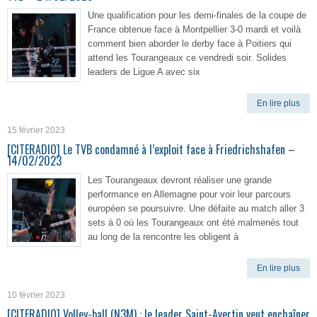
Une qualification pour les demi-finales de la coupe de
France obtenue face à Montpellier 3-0 mardi et voilà
comment bien aborder le derby face à Poitiers qui
attend les Tourangeaux ce vendredi soir. Solides
leaders de Ligue A avec six
En lire plus
15 février 2023
[CITERADIO] Le TVB condamné à l’exploit face à Friedrichshafen –
14/02/2023
Les Tourangeaux devront réaliser une grande
performance en Allemagne pour voir leur parcours
européen se poursuivre. Une défaite au match aller 3
sets à 0 où les Tourangeaux ont été malmenés tout
au long de la rencontre les obligent à
En lire plus
10 février 2023
[CITERADIO] Volley-ball (N3M) : le leader Saint-Avertin veut enchaîner