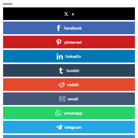
x
facebook
pinterest
linkedin
tumblr
reddit
email
whatsapp
telegram