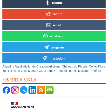
tumblr
reddit
email
whatsapp
telegram
mastodon
Angelina Natal
,
Atelier de Création Artistique
,
Château du Plessis
,
Collectif Les
Yeux Ouverts
,
José Manuel Cano Lopez
,
L'enfant Fourmi
,
Musique
,
Théâtre
NOS RÉSEAUX SOCIAUX