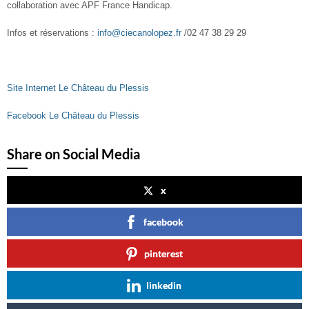
collaboration avec APF France Handicap.
Infos et réservations :
info@ciecanolopez.fr
/02 47 38 29 29
Site Internet Le Château du Plessis
Facebook Le Château du Plessis
Share on Social Media
x
facebook
pinterest
linkedin