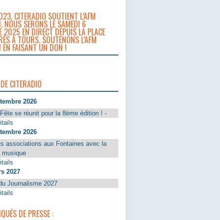
023, CITERADIO SOUTIENT L’AFM
. NOUS SERONS LE SAMEDI 6
 2025 EN DIRECT DEPUIS LA PLACE
RÈS À TOURS. SOUTENONS L’AFM
 EN FAISANT UN DON !
 DE CITERADIO
ptembre 2026
Fête se réunit pour la 8ème édition ! -
tails
ptembre 2026
s associations aux Fontaines avec la
a musique
tails
rs 2027
du Journalisme 2027
tails
UÉS DE PRESSE :