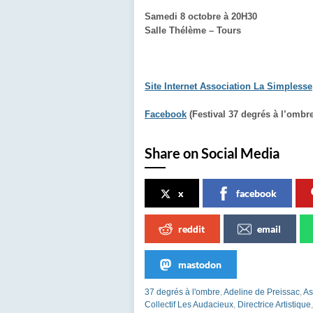
Samedi 8 octobre à 20H30
Salle Thélème – Tours
Site Internet Association La Simplesse
Facebook
(Festival 37 degrés à l’omb
Share on Social Media
x
facebook
reddit
email
mastodon
37 degrés à l'ombre
,
Adeline de Preissac
,
As
Collectif Les Audacieux
,
Directrice Artistique