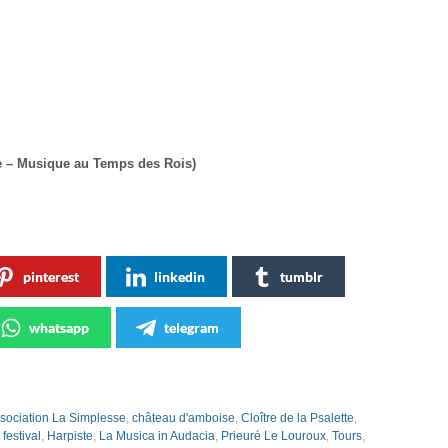
re – Musique au Temps des Rois)
pinterest
linkedin
tumblr
whatsapp
telegram
sociation La Simplesse
,
château d'amboise
,
Cloître de la Psalette
,
,
festival
,
Harpiste
,
La Musica in Audacia
,
Prieuré Le Louroux
,
Tours
,