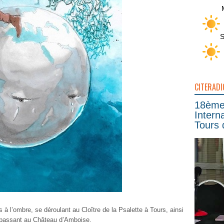
S
CITERADI
18ème 
Intern
Tours 
s à l’ombre, se déroulant au Cloître de la Psalette à Tours, ainsi
e passant au Château d’Amboise.