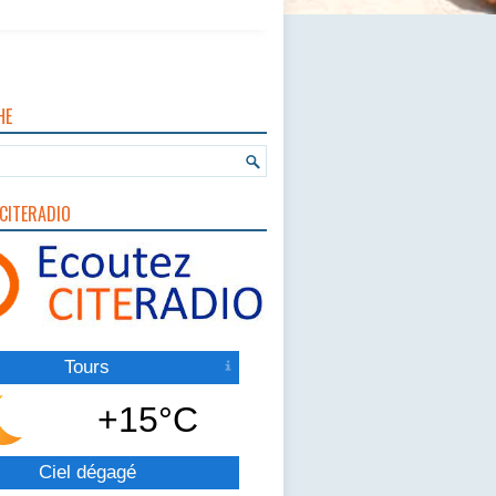
HE
CITERADIO
Tours
+15°C
Ciel dégagé