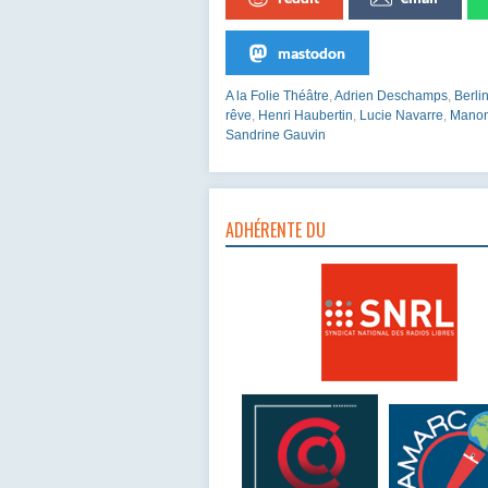
mastodon
A la Folie Théâtre
,
Adrien Deschamps
,
Berli
rêve
,
Henri Haubertin
,
Lucie Navarre
,
Manon
Sandrine Gauvin
ADHÉRENTE DU