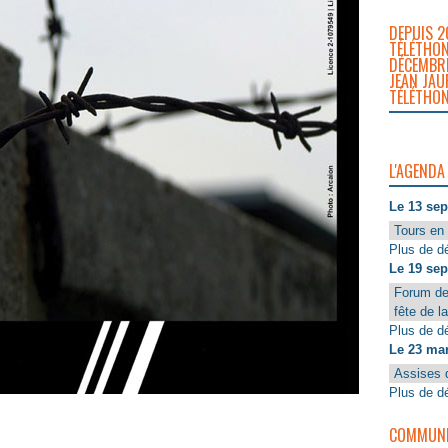
DEPUIS 2
TÉLÉTHON
DÉCEMBRE
JEAN JAU
TÉLÉTHON
L'AGENDA
Le 13 se
Tours en 
Plus de dé
Le 19 se
Forum de
fête de l
Plus de dé
Le 23 ma
Assises 
Plus de dé
COMMUNIQ