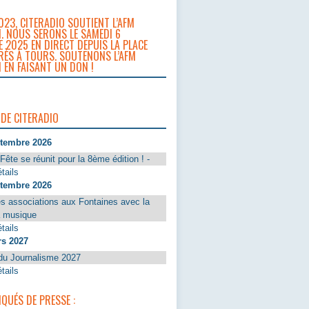
023, CITERADIO SOUTIENT L’AFM
. NOUS SERONS LE SAMEDI 6
 2025 EN DIRECT DEPUIS LA PLACE
RÈS À TOURS. SOUTENONS L’AFM
 EN FAISANT UN DON !
 DE CITERADIO
ptembre 2026
Fête se réunit pour la 8ème édition ! -
tails
ptembre 2026
s associations aux Fontaines avec la
a musique
tails
rs 2027
du Journalisme 2027
tails
UÉS DE PRESSE :