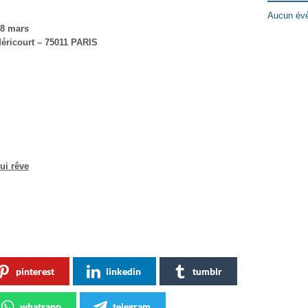
Aucun évè
28 mars
Méricourt – 75011 PARIS
ui rêve
pinterest
linkedin
tumblr
whatsapp
telegram