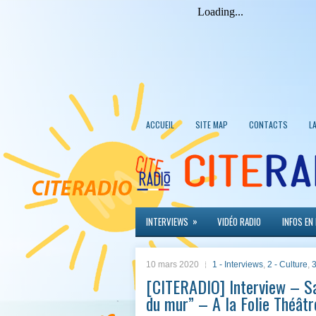
ACCUEIL
SITE MAP
CONTACTS
L
»
INTERVIEWS
VIDÉO RADIO
INFOS EN
10 mars 2020
1 - Interviews
,
2 - Culture
,
3
[CITERADIO] Interview – Sa
du mur” – A la Folie Théât