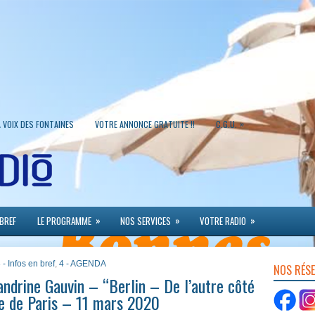
»
A VOIX DES FONTAINES
VOTRE ANNONCE GRATUITE !!
C.G.U.
»
»
»
 BREF
LE PROGRAMME
NOS SERVICES
VOTRE RADIO
 - Infos en bref
,
4 - AGENDA
NOS RÉS
ndrine Gauvin – “Berlin – De l’autre côté
re de Paris – 11 mars 2020