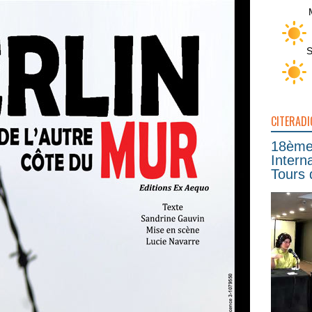
S
CITERADI
18ème 
Intern
Tours 