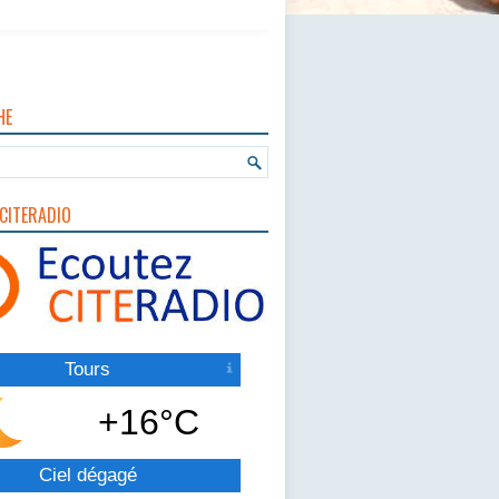
HE
CITERADIO
Tours
+16°C
Ciel dégagé