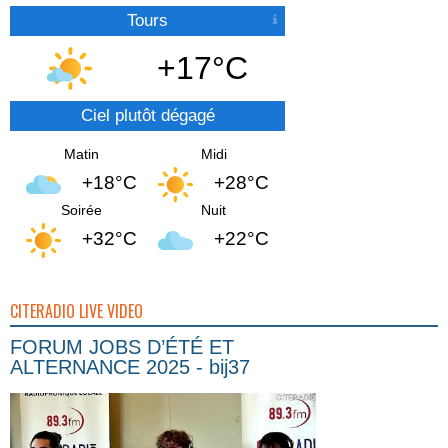
Tours
+17°C
Ciel plutôt dégagé
Matin
Midi
+18°C
+28°C
Soirée
Nuit
+32°C
+22°C
CITERADIO LIVE VIDEO
FORUM JOBS D’ÉTÉ ET
ALTERNANCE 2025 - bij37