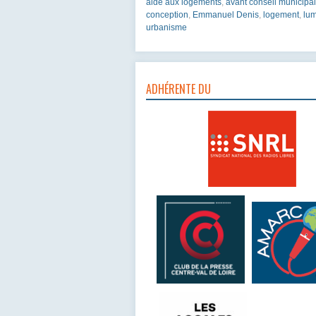
aide aux logements
,
avant conseil municipal
conception
,
Emmanuel Denis
,
logement
,
lum
urbanisme
ADHÉRENTE DU