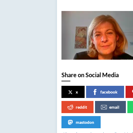
Share on Social Media
x
facebook
reddit
email
mastodon