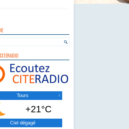
HE
CITERADIO
Tours
+21°C
Ciel dégagé