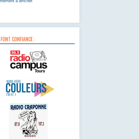
nement à afficher.
 FONT CONFIANCE :