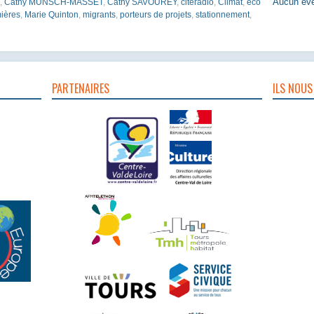
Aucun évè
,
Cathy MÜNSCH-MASSET
,
Cathy SAVOUREY
,
citéradio
,
Climat
,
éco
ières
,
Marie Quinton
,
migrants
,
porteurs de projets
,
stationnement
,
PARTENAIRES
ILS NOUS