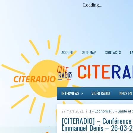
ACCUEIL
SITE MAP
CONTACTS
L
»
INTERVIEWS
VIDÉO RADIO
INFOS EN
27 mars 2021
1 - Economie
,
3 - Santé et 
[CITERADIO] – Conférence d
Emmanuel Denis – 26-03-2