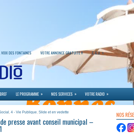
»
A VOIX DES FONTAINES
VOTRE ANNONCE GRATUITE !!
C.G.U.
»
»
»
 BREF
LE PROGRAMME
NOS SERVICES
VOTRE RADIO
Social
,
4 - Vie Publique
,
Slide et en vedette
NOS RÉS
e presse avant conseil municipal –
1