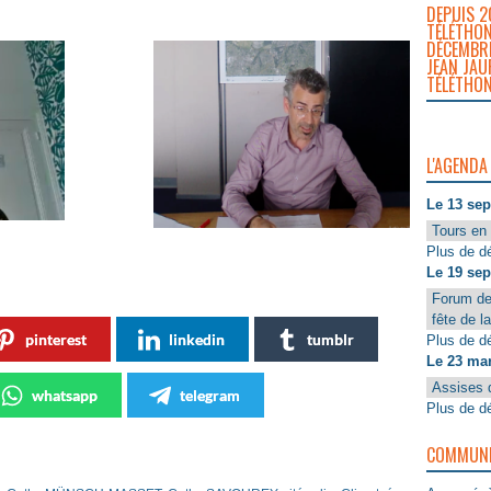
DEPUIS 2
TÉLÉTHON
DÉCEMBRE
JEAN JAU
TÉLÉTHON
L'AGENDA
Le 13 se
Tours en 
Plus de dé
Le 19 se
Forum de
fête de l
pinterest
linkedin
tumblr
Plus de dé
Le 23 ma
Assises 
whatsapp
telegram
Plus de dé
COMMUNIQ