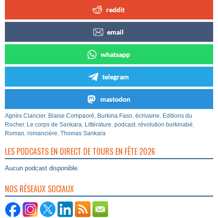
reddit
email
whatsapp
telegram
mastodon
Agnès Clancier
,
Blaise Compaoré
,
Burkina Faso
,
écrivaine
,
Editions du
Rocher
,
Le corps de Sankara
,
Littérature
,
podcast
,
révolution burkinabé
,
Roman
,
romancière
,
Thomas Sankara
LES PODCASTS EN DIRECT DE TOURS EN FÊTE 2026
Aucun podcast disponible.
NOS RÉSEAUX SOCIAUX