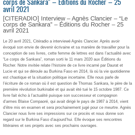
corps de Sankara” – Éditions du Rocher – 25
avril 2021
[CITERADIO] Interview – Agnès Clancier – “Le
corps de Sankara” – Éditions du Rocher – 25
avril 2021
Le 20 avril 2021, Citéradio a interviewé Agnès Clancier. Après avoir
évoqué son envie de devenir écrivaine et sa manière de travailler pour la
conception de ses livres, cette femme de lettres est dans l’actualité avec
“Le corps de Sankara”, roman sorti le 11 mars 2020 aux Éditions du
Rocher. Notre invitée relate l’histoire de ce livre incarné par Daurat et
Lucie et qui se déroule au Burkina Faso en 2014, là où la vie quotidienne
est chaotique et la situation politique incertaine. Elle nous parle de
l’écriture de ce roman où il est question de Thomas Sankara, le père de la
première révolution burkinabé et qui avait été tué le 15 octobre 1987. Ce
livre fait écho à l’actualité puisque son successeur et compagnon
d’armes Blaise Compaoré, qui avait dirigé le pays de 1987 à 2014, vient
d’être mis en examen et sera prochainement jugé pour ce meurtre. Agnès
Clancier nous livre ses impressions sur ce procès et nous donne son
regard sur le Burkina Faso d’aujourd’hui. Elle évoque ses rencontres
littéraires et ses projets avec ses prochains ouvrages.