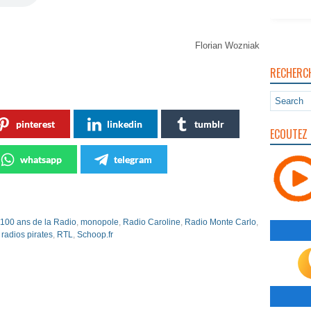
Florian Wozniak
RECHERC
pinterest
linkedin
tumblr
ECOUTEZ 
whatsapp
telegram
 100 ans de la Radio
,
monopole
,
Radio Caroline
,
Radio Monte Carlo
,
,
radios pirates
,
RTL
,
Schoop.fr