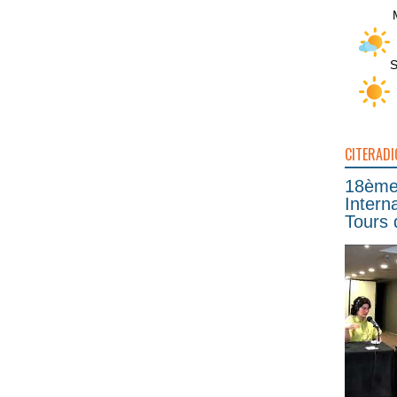
S
CITERADI
18ème 
Intern
Tours 