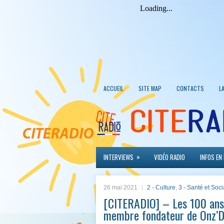
ACCUEIL
SITE MAP
CONTACTS
L
»
INTERVIEWS
VIDÉO RADIO
INFOS EN
26 mai 2021
2 - Culture
,
3 - Santé et Soci
[CITERADIO] – Les 100 ans d
membre fondateur de Onz’D