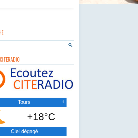
HE
CITERADIO
Tours
+18°C
Ciel dégagé