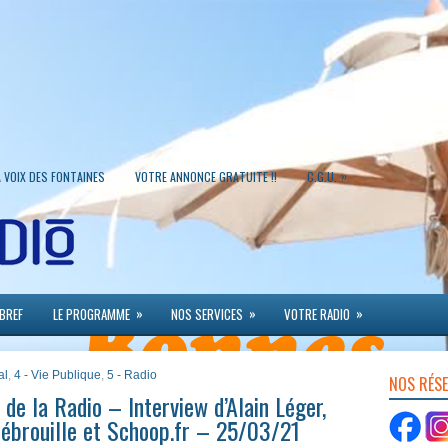
»
A VOIX DES FONTAINES
VOTRE ANNONCE GRATUITE !!
C.G.U.
»
»
»
 BREF
LE PROGRAMME
NOS SERVICES
VOTRE RADIO
al
,
4 - Vie Publique
,
5 - Radio
NOS RÉS
e la Radio – Interview d’Alain Léger,
ébrouille et Schoop.fr – 25/03/21