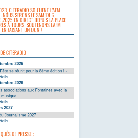
023, CITERADIO SOUTIENT L’AFM
. NOUS SERONS LE SAMEDI 6
 2025 EN DIRECT DEPUIS LA PLACE
RÈS À TOURS. SOUTENONS L’AFM
 EN FAISANT UN DON !
 DE CITERADIO
ptembre 2026
Fête se réunit pour la 8ème édition ! -
tails
ptembre 2026
s associations aux Fontaines avec la
a musique
tails
rs 2027
du Journalisme 2027
tails
UÉS DE PRESSE :