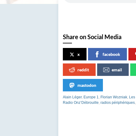
Share on Social Media
x
facebook
reddit
email
mastodon
Alain Léger
,
Europe 1
,
Florian Wozniak
,
Les
Radio Onz’Débrouille
,
radios périphériques