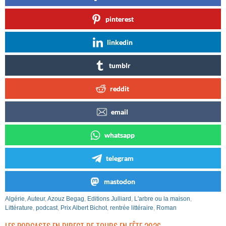
pinterest
linkedin
tumblr
reddit
email
whatsapp
telegram
mastodon
Algérie
,
Auteur
,
Azouz Begag
,
Editions Julliard
,
L'arbre ou la maison
,
Littérature
,
podcast
,
Prix Albert Bichot
,
rentrée littéraire
,
Roman