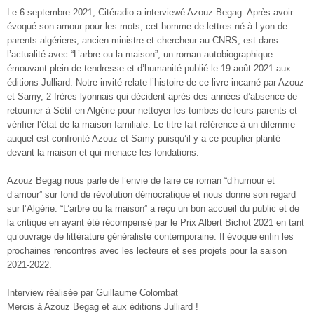
Le 6 septembre 2021, Citéradio a interviewé Azouz Begag. Après avoir
évoqué son amour pour les mots, cet homme de lettres né à Lyon de
parents algériens, ancien ministre et chercheur au CNRS, est dans
l’actualité avec “L’arbre ou la maison”, un roman autobiographique
émouvant plein de tendresse et d’humanité publié le 19 août 2021 aux
éditions Julliard. Notre invité relate l’histoire de ce livre incarné par Azouz
et Samy, 2 frères lyonnais qui décident après des années d’absence de
retourner à Sétif en Algérie pour nettoyer les tombes de leurs parents et
vérifier l’état de la maison familiale. Le titre fait référence à un dilemme
auquel est confronté Azouz et Samy puisqu’il y a ce peuplier planté
devant la maison et qui menace les fondations.
Azouz Begag nous parle de l’envie de faire ce roman “d’humour et
d’amour” sur fond de révolution démocratique et nous donne son regard
sur l’Algérie. “L’arbre ou la maison” a reçu un bon accueil du public et de
la critique en ayant été récompensé par le Prix Albert Bichot 2021 en tant
qu’ouvrage de littérature généraliste contemporaine. Il évoque enfin les
prochaines rencontres avec les lecteurs et ses projets pour la saison
2021-2022.
Interview réalisée par Guillaume Colombat
Mercis à Azouz Begag et aux éditions Julliard !