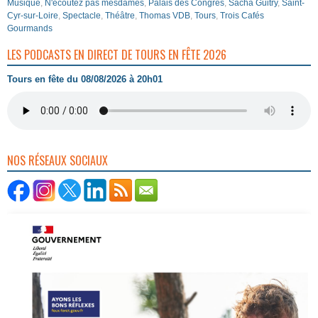
Musique
,
N'écoutez pas mesdames
,
Palais des Congrès
,
Sacha Guitry
,
Saint-
Cyr-sur-Loire
,
Spectacle
,
Théâtre
,
Thomas VDB
,
Tours
,
Trois Cafés
Gourmands
LES PODCASTS EN DIRECT DE TOURS EN FÊTE 2026
Tours en fête du 08/08/2026 à 20h01
NOS RÉSEAUX SOCIAUX