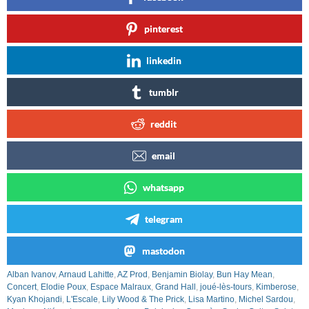
pinterest
linkedin
tumblr
reddit
email
whatsapp
telegram
mastodon
Alban Ivanov
,
Arnaud Lahitte
,
AZ Prod
,
Benjamin Biolay
,
Bun Hay Mean
,
Concert
,
Elodie Poux
,
Espace Malraux
,
Grand Hall
,
joué-lès-tours
,
Kimberose
,
Kyan Khojandi
,
L'Escale
,
Lily Wood & The Prick
,
Lisa Martino
,
Michel Sardou
,