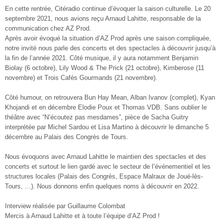
En cette rentrée, Citéradio continue d’évoquer la saison culturelle. Le 20
septembre 2021, nous avions reçu Arnaud Lahitte, responsable de la
communication chez AZ Prod.
Après avoir évoqué la situation d’AZ Prod après une saison compliquée,
notre invité nous parle des concerts et des spectacles à découvrir jusqu’à
la fin de l’année 2021. Côté musique, il y aura notamment Benjamin
Biolay (6 octobre), Lily Wood & The Prick (21 octobre), Kimberose (11
novembre) et Trois Cafés Gourmands (21 novembre).
Côté humour, on retrouvera Bun Hay Mean, Alban Ivanov (complet), Kyan
Khojandi et en décembre Elodie Poux et Thomas VDB. Sans oublier le
théâtre avec “N’écoutez pas mesdames”, pièce de Sacha Guitry
interprétée par Michel Sardou et Lisa Martino à découvrir le dimanche 5
décembre au Palais des Congrès de Tours.
Nous évoquons avec Arnaud Lahitte le maintien des spectacles et des
concerts et surtout le lien gardé avec le secteur de l’événementiel et les
structures locales (Palais des Congrès, Espace Malraux de Joué-lès-
Tours, …). Nous donnons enfin quelques noms à découvrir en 2022.
Interview réalisée par Guillaume Colombat
Mercis à Arnaud Lahitte et à toute l’équipe d’AZ Prod !