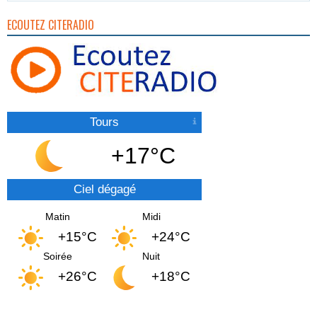
ECOUTEZ CITERADIO
Tours
+17°C
Ciel dégagé
Matin
Midi
+15°C
+24°C
Soirée
Nuit
+26°C
+18°C