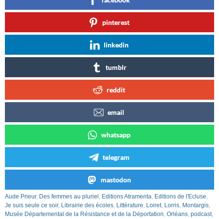
pinterest
linkedin
tumblr
reddit
email
whatsapp
telegram
mastodon
Aude Prieur
,
Des femmes au pluriel
,
Editions Atramenta
,
Editions de l'Ecluse
,
Je suis seule ce soir
,
Librairie des écoles
,
Littérature
,
Loiret
,
Lorris
,
Montargis
,
Musée Départemental de la Résistance et de la Déportation
,
Orléans
,
podcast
,