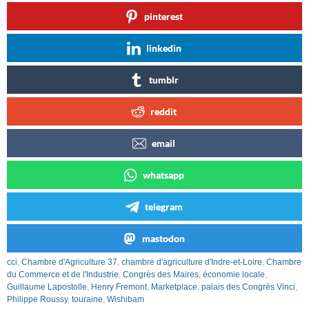
pinterest
linkedin
tumblr
reddit
email
whatsapp
telegram
mastodon
cci
,
Chambre d'Agriculture 37
,
chambre d'agriculture d'Indre-et-Loire
,
Chambre
du Commerce et de l'Industrie
,
Congrès des Maires
,
économie locale
,
Guillaume Lapostolle
,
Henry Fremont
,
Marketplace
,
palais des Congrès Vinci
,
Philippe Roussy
,
touraine
,
Wishibam