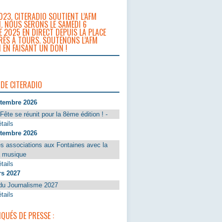
023, CITERADIO SOUTIENT L’AFM
. NOUS SERONS LE SAMEDI 6
 2025 EN DIRECT DEPUIS LA PLACE
RÈS À TOURS. SOUTENONS L’AFM
 EN FAISANT UN DON !
 DE CITERADIO
ptembre 2026
Fête se réunit pour la 8ème édition ! -
tails
ptembre 2026
s associations aux Fontaines avec la
a musique
tails
rs 2027
du Journalisme 2027
tails
UÉS DE PRESSE :