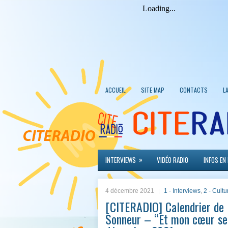
ACCUEIL
SITE MAP
CONTACTS
L
»
INTERVIEWS
VIDÉO RADIO
INFOS EN
4 décembre 2021
1 - Interviews
,
2 - Cultu
[CITERADIO] Calendrier de l
Sonneur – “Et mon cœur se 