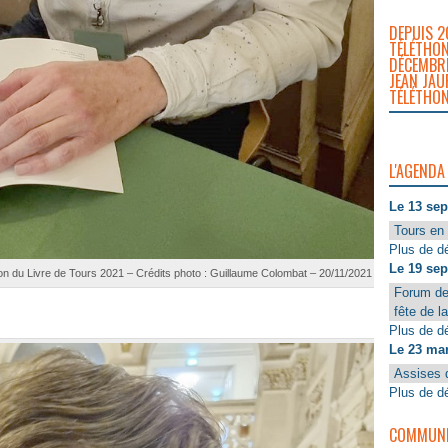
DEPUIS 2
TÉLÉTHON
DÉCEMBRE
JEAN JAU
TÉLÉTHON
L'AGENDA
Le 13 se
Tours en 
Plus de dé
Le 19 se
n du Livre de Tours 2021 – Crédits photo : Guillaume Colombat – 20/11/2021
Forum de
fête de l
Plus de dé
Le 23 ma
Assises 
Plus de dé
COMMUNIQ