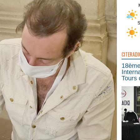
S
CITERADI
18ème 
Intern
Tours 