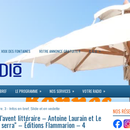
»
A VOIX DES FONTAINES
VOTRE ANNONCE GRATUITE !!
C.G.U.
»
»
»
 BREF
LE PROGRAMME
NOS SERVICES
VOTRE RADIO
re
,
3 - Infos en bref
,
Slide et en vedette
NOS RÉS
’avent littéraire – Antoine Laurain et Le
serra” – Éditions Flammarion – 4