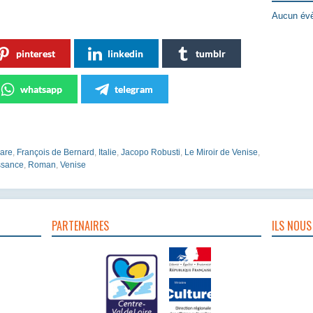
Aucun évè
pinterest
linkedin
tumblr
whatsapp
telegram
rare
,
François de Bernard
,
Italie
,
Jacopo Robusti
,
Le Miroir de Venise
,
ssance
,
Roman
,
Venise
PARTENAIRES
ILS NOUS