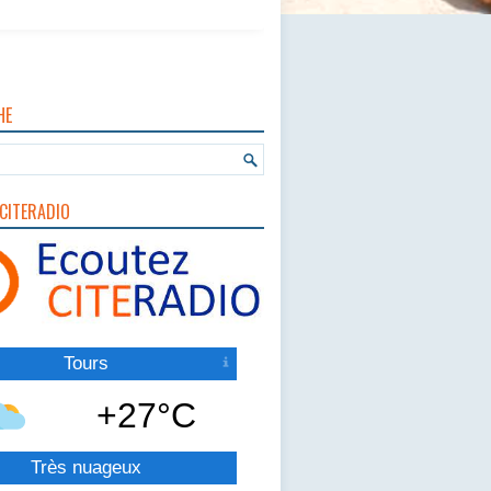
HE
CITERADIO
Tours
+27°C
Très nuageux