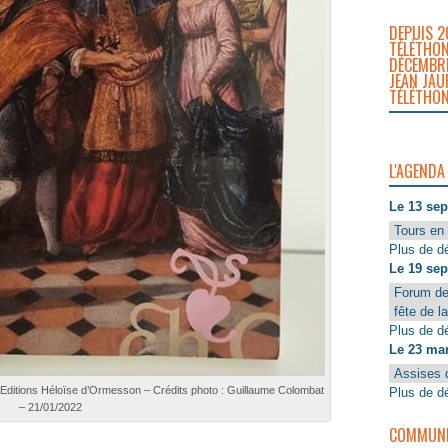
DEPUIS 2
TÉLÉTHON
DÉCEMBRE
JEAN JAU
TÉLÉTHON
L'AGENDA
Le 13 se
Tours en 
Plus de dé
Le 19 se
Forum de
fête de l
Plus de dé
Le 23 ma
Assises 
– Editions Héloïse d’Ormesson – Crédits photo : Guillaume Colombat
Plus de dé
– 21/01/2022
COMMUNIQ