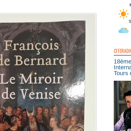
S
CITERADI
18ème 
Intern
Tours 