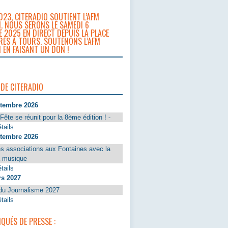
023, CITERADIO SOUTIENT L’AFM
. NOUS SERONS LE SAMEDI 6
 2025 EN DIRECT DEPUIS LA PLACE
RÈS À TOURS. SOUTENONS L’AFM
 EN FAISANT UN DON !
 DE CITERADIO
ptembre 2026
Fête se réunit pour la 8ème édition ! -
tails
ptembre 2026
s associations aux Fontaines avec la
a musique
tails
rs 2027
du Journalisme 2027
tails
UÉS DE PRESSE :