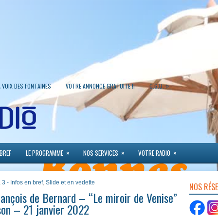
»
A VOIX DES FONTAINES
VOTRE ANNONCE GRATUITE !!
C.G.U.
»
»
»
 BREF
LE PROGRAMME
NOS SERVICES
VOTRE RADIO
,
3 - Infos en bref
,
Slide et en vedette
NOS RÉS
ançois de Bernard – “Le miroir de Venise”
son – 21 janvier 2022