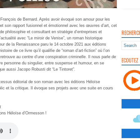
é François de Bernard. Après avoir évoqué son amour pour les
 et son rapport fusionnel et émotionnel avec les œuvres d’art, cet
RECHERC
 philosophie et consultant en stratégie d’entreprises et
l’actualité avec “Le miroir de Venise”, un roman historique
ur de la Renaissance paru le 14 octobre 2021 aux éditions
stoire de ce livre qu’il qualifie de “roman d’art-fiction” où l’on
 retrouve au centre d’une conspiration criminelle. Il nous parle de
ECOUTEZ 
ière personne du singulier, entre suspense et humour, en se
ue aussi Jacopo Robusti dit “Le Tintoret”.
cessus éditorial de son roman avec les éditions Héloïse
lic et la critique. Il évoque ses projets avec une suite en cours
t
ions Héloïse d’Ormesson !