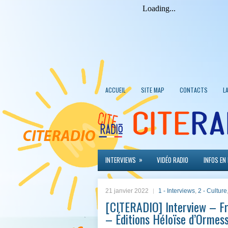
ACCUEIL
SITE MAP
CONTACTS
L
»
INTERVIEWS
VIDÉO RADIO
INFOS EN
21 janvier 2022
1 - Interviews
,
2 - Culture
[CITERADIO] Interview – Fr
– Éditions Héloïse d’Ormes