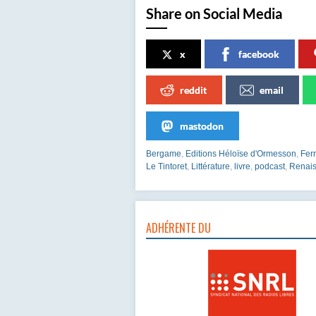
Share on Social Media
x
facebook
reddit
email
mastodon
Bergame
,
Editions Héloïse d'Ormesson
,
Fer
Le Tintoret
,
Littérature
,
livre
,
podcast
,
Renai
ADHÉRENTE DU