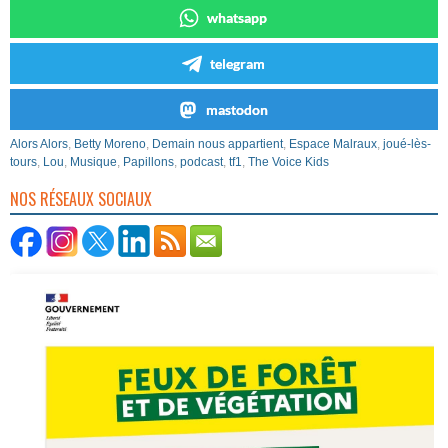
whatsapp
telegram
mastodon
Alors Alors
,
Betty Moreno
,
Demain nous appartient
,
Espace Malraux
,
joué-lès-
tours
,
Lou
,
Musique
,
Papillons
,
podcast
,
tf1
,
The Voice Kids
NOS RÉSEAUX SOCIAUX