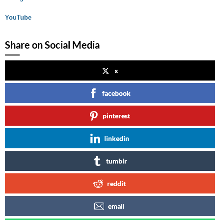
YouTube
Share on Social Media
x
facebook
pinterest
linkedin
tumblr
reddit
email