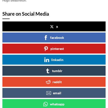
Hugo Beaufreton.
Share on Social Media
x
facebook
pinterest
linkedin
tumblr
reddit
email
whatsapp