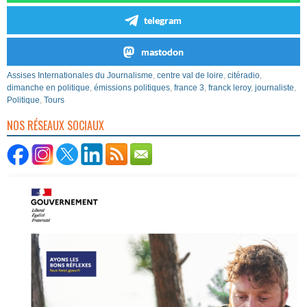
telegram
mastodon
Assises Internationales du Journalisme
,
centre val de loire
,
citéradio
,
dimanche en politique
,
émissions politiques
,
france 3
,
franck leroy
,
journaliste
,
Politique
,
Tours
NOS RÉSEAUX SOCIAUX