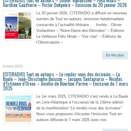
[CITERADIO] Tout en auteurs – Olivier Vonlanthen – Félix Moati –
Aurélien Gautherie – Victor Dekyvère – Émission du 20 janvier 2026
Le 20 janvier 2026, CITERADIO a diffusé un nouveau
numéro de Tout en auteurs, émission hebdomadaire
consacrée à l’actualité littéraire. Invités : Olivier
Vonlanthen – “Notre-Dame-des-Démolies” – Éditions
La Veilleuse Félix Moati – “Voir clair” – Éditions de
l’Observatoire –
En lire plus
9 mars 2025
[CITERADIO] Tout en auteurs – Le rendez-vous des écrivains – La
Baule – Jean-Christophe Buisson – Jacques Santamaria – Nicolas
d’Estienne d’Orves – Amélie de Bourbon-Parme – Émission du 7 mars
2025
Le 1er mars 2025, CITERADIO s’est rendu à La Baule
en Loire-Atlantique à l’occasion de la 13ème édition
de la manifestation “Le rendez-vous des écrivains”.
Nous vous proposons d’écouter l’émission Tout en
auteurs diffusée le 7 mars 2025 avec nos